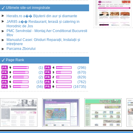
Ultimele site-uri inregistrate
Heratis.ro a�� Bijuterii din aur și diamante
JAR85 a�� Restaurant, terasă și catering in
Horodnic de Jos
PMC ServInstal - Montaj Aer Conditionat Bucuresti
Ilfov
Manualul Casei: Ghiduri Reparații, Instalații și
intreținere
Parcarea Zborului
Page Rank
(1)
(296)
(2)
(670)
(2)
(829)
(15)
(762)
(56)
(16735)