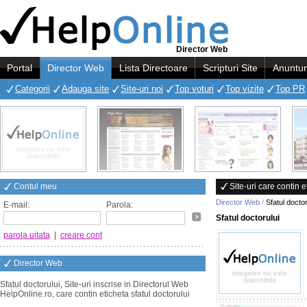
Director Web
Portal
Director Web
Lista Directoare
Scripturi Site
Anuntur
Categorii
Adauga site
Site-uri noi
Top voturi
Top vizite
Top PR
Contul meu
Site-uri care contin e
Director Web
/
Sfatul doctor
E-mail:
Parola:
Sfatul doctorului
parola uitata
|
creare cont
Director Web
Sfatul doctorului, Site-uri inscrise in Directorul Web
HelpOnline.ro, care contin eticheta sfatul doctorului