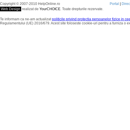
Copyright © 2007-2010 HelpOnline.ro
Portal
|
Dire
Web Design
realizat de
YourCHOICE
. Toate drepturile rezervate.
Te informam ca ne-am actualizat
politicile privind protectia persoanelor fizice in c
Regulamentului (UE) 2016/679. Acest site foloseste cookie-uri pentru a furniza o 