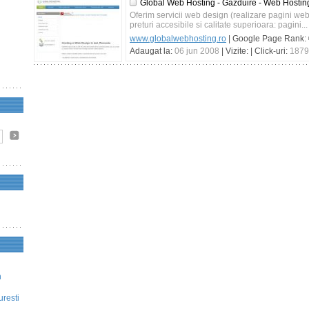
Global Web Hosting - Gazduire - Web Hostin
Oferim servicii web design (realizare pagini web)
preturi accesibile si calitate superioara: pagini...
www.globalwebhosting.ro
| Google Page Rank:
Adaugat la:
06 jun 2008
| Vizite:
| Click-uri:
1879
n
uresti