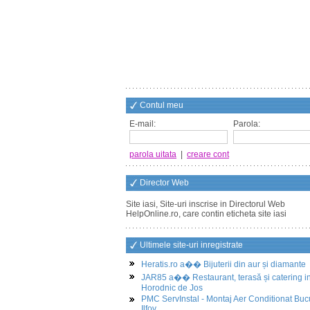
Contul meu
E-mail:
Parola:
parola uitata
|
creare cont
Director Web
Site iasi, Site-uri inscrise in Directorul Web
HelpOnline.ro, care contin eticheta site iasi
Ultimele site-uri inregistrate
Heratis.ro a�� Bijuterii din aur și diamante
JAR85 a�� Restaurant, terasă și catering i
Horodnic de Jos
PMC ServInstal - Montaj Aer Conditionat Buc
Ilfov