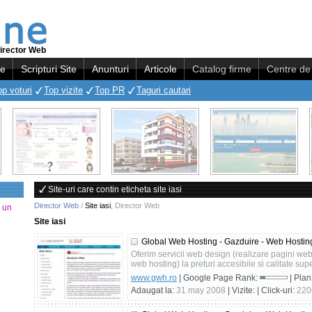
irector Web
re
Scripturi Site
Anunturi
Articole
Catalog firme
Centre de 
op voturi
Top vizite
Top PR
Taguri cautari
Site-uri care contin eticheta site iasi
Director Web
/
Site iasi
,
Director Web
a un
Site iasi
Global Web Hosting - Gazduire - Web Hostin
Oferim servicii web design (realizare pagini web)
web hosting) la preturi accesibile si calitate supe
www.gwh.ro
| Google Page Rank:
| Plan
Adaugat la:
31 may 2008
| Vizite:
| Click-uri:
220