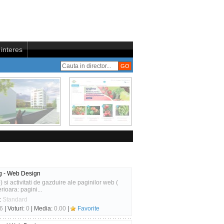
interes
g - Web Design
 si activitati de gazduire ale paginilor web (
rioara: pagini...
:
Standard
6
| Voturi:
0
| Media:
0.00
|
Favorite