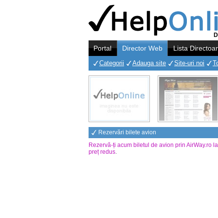
D
Portal
Director Web
Lista Directoa
Categorii
Adauga site
Site-uri noi
T
Rezervări bilete avion
Rezervă-ți acum biletul de avion prin AirWay.ro l
preț redus
.