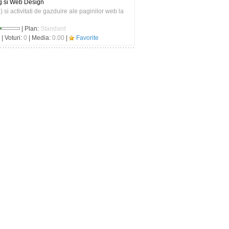
g si Web Design
 si activitati de gazduire ale paginilor web la
| Plan:
Standard
| Voturi:
0
| Media:
0.00
|
Favorite