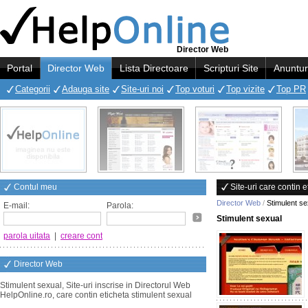
Director Web
Portal
Director Web
Lista Directoare
Scripturi Site
Anuntur
Categorii
Adauga site
Site-uri noi
Top voturi
Top vizite
Top PR
Contul meu
Site-uri care contin 
Director Web
/
Stimulent se
E-mail:
Parola:
Stimulent sexual
parola uitata
|
creare cont
Director Web
Stimulent sexual, Site-uri inscrise in Directorul Web
HelpOnline.ro, care contin eticheta stimulent sexual