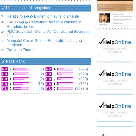
Ultimele site-uri inregistrate
Heratis.ro a�� Bijuterii din aur și diamante
JAR85 a�� Restaurant, terasă și catering in
Horodnic de Jos
PMC ServInstal - Montaj Aer Conditionat Bucuresti
Ilfov
Manualul Casei: Ghiduri Reparații, Instalații și
intreținere
Parcarea Zborului
Page Rank
(1)
(296)
(2)
(670)
(2)
(829)
(15)
(762)
(56)
(16735)