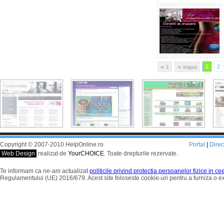
«
«
1
2
1
inapoi
Copyright © 2007-2010 HelpOnline.ro
Portal
|
Dire
Web Design
realizat de
YourCHOICE
. Toate drepturile rezervate.
Te informam ca ne-am actualizat
politicile privind protectia persoanelor fizice in c
Regulamentului (UE) 2016/679. Acest site foloseste cookie-uri pentru a furniza o 