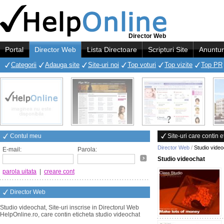
Director Web
Portal
Director Web
Lista Directoare
Scripturi Site
Anuntur
Categorii
Adauga site
Site-uri noi
Top voturi
Top vizite
Top PR
Contul meu
Site-uri care contin 
Director Web
/
Studio video
E-mail:
Parola:
Studio videochat
parola uitata
|
creare cont
Director Web
Studio videochat, Site-uri inscrise in Directorul Web
HelpOnline.ro, care contin eticheta studio videochat