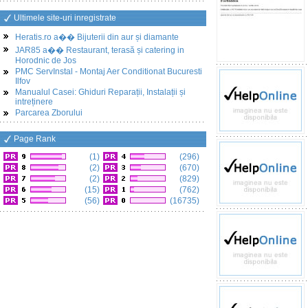
Ultimele site-uri inregistrate
Heratis.ro a�� Bijuterii din aur și diamante
JAR85 a�� Restaurant, terasă și catering in
Horodnic de Jos
PMC ServInstal - Montaj Aer Conditionat Bucuresti
Ilfov
Manualul Casei: Ghiduri Reparații, Instalații și
intreținere
Parcarea Zborului
Page Rank
(1)
(296)
(2)
(670)
(2)
(829)
(15)
(762)
(56)
(16735)