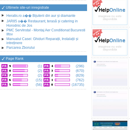
Ultimele site-uri inregistrate
Heratis.ro a�� Bijuterii din aur și diamante
JAR85 a�� Restaurant, terasă și catering in
Horodnic de Jos
PMC ServInstal - Montaj Aer Conditionat Bucuresti
Ilfov
Manualul Casei: Ghiduri Reparații, Instalații și
intreținere
Parcarea Zborului
Page Rank
(1)
(296)
(2)
(670)
(2)
(829)
(15)
(762)
(56)
(16735)