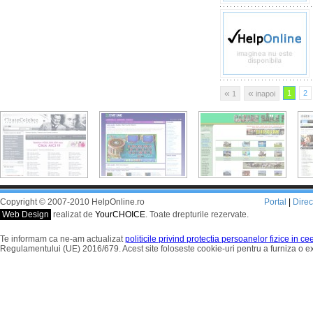
«
«
1
2
1
inapoi
Copyright © 2007-2010 HelpOnline.ro
Portal
|
Dire
Web Design
realizat de
YourCHOICE
. Toate drepturile rezervate.
Te informam ca ne-am actualizat
politicile privind protectia persoanelor fizice in c
Regulamentului (UE) 2016/679. Acest site foloseste cookie-uri pentru a furniza o 