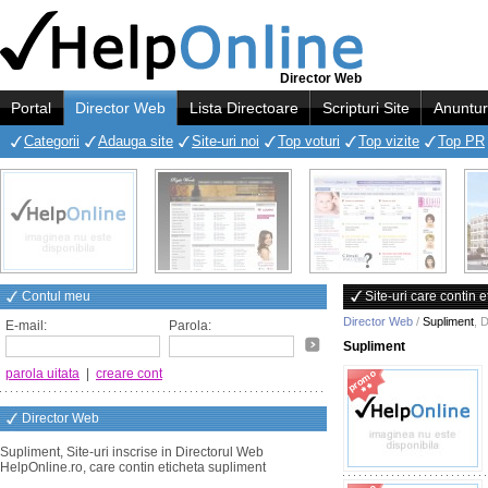
Director Web
Portal
Director Web
Lista Directoare
Scripturi Site
Anuntur
Categorii
Adauga site
Site-uri noi
Top voturi
Top vizite
Top PR
Contul meu
Site-uri care contin 
Director Web
/
Supliment
,
D
E-mail:
Parola:
Supliment
parola uitata
|
creare cont
Director Web
Supliment, Site-uri inscrise in Directorul Web
HelpOnline.ro, care contin eticheta supliment