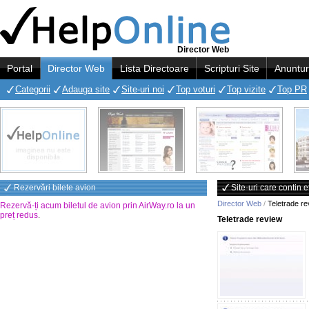
Director Web
Portal
Director Web
Lista Directoare
Scripturi Site
Anuntur
Categorii
Adauga site
Site-uri noi
Top voturi
Top vizite
Top PR
Rezervări bilete avion
Site-uri care contin 
Director Web
/
Teletrade re
Rezervă-ți acum biletul de avion prin AirWay.ro la un
preț redus
.
Teletrade review