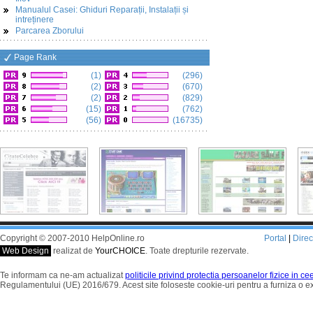
Manualul Casei: Ghiduri Reparații, Instalații și
intreținere
Parcarea Zborului
Page Rank
(1)
(296)
(2)
(670)
(2)
(829)
(15)
(762)
(56)
(16735)
Copyright © 2007-2010 HelpOnline.ro
Portal
|
Dire
Web Design
realizat de
YourCHOICE
. Toate drepturile rezervate.
Te informam ca ne-am actualizat
politicile privind protectia persoanelor fizice in c
Regulamentului (UE) 2016/679. Acest site foloseste cookie-uri pentru a furniza o 