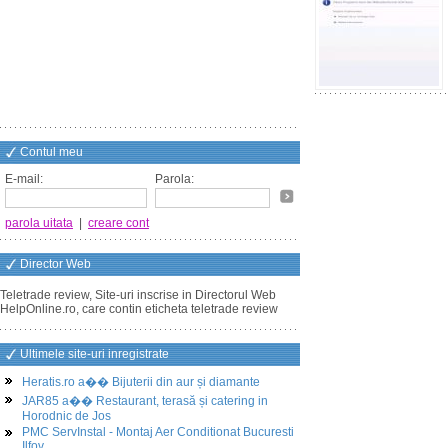
Contul meu
E-mail:
Parola:
parola uitata
|
creare cont
Director Web
Teletrade review, Site-uri inscrise in Directorul Web
HelpOnline.ro, care contin eticheta teletrade review
Ultimele site-uri inregistrate
Heratis.ro a�� Bijuterii din aur și diamante
JAR85 a�� Restaurant, terasă și catering in
Horodnic de Jos
PMC ServInstal - Montaj Aer Conditionat Bucuresti
Ilfov