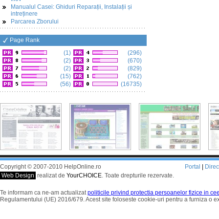
Manualul Casei: Ghiduri Reparații, Instalații și
intreținere
Parcarea Zborului
Page Rank
(1)
(296)
(2)
(670)
(2)
(829)
(15)
(762)
(56)
(16735)
Copyright © 2007-2010 HelpOnline.ro
Portal
|
Dire
Web Design
realizat de
YourCHOICE
. Toate drepturile rezervate.
Te informam ca ne-am actualizat
politicile privind protectia persoanelor fizice in c
Regulamentului (UE) 2016/679. Acest site foloseste cookie-uri pentru a furniza o 