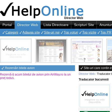
Director Web
Portal
Director Web
Lista Directoare
Scripturi Site
Anuntur
Categorii
Adauga site
Site-uri noi
Top voturi
Top vizite
Top PR
Rezervări bilete avion
Site-uri care contin 
Director Web
/
Traducator 
Rezervă-ți acum biletul de avion prin AirWay.ro la un
preț redus
.
Traducator bucuresti