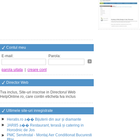
Contul meu
E-mail:
Parola:
parola uitata
|
creare cont
Director Web
Tva inclus, Site-uri inscrise in Directorul Web
HelpOnline.ro, care contin eticheta tva inclus
Ultimele site-uri inregistrate
Heratis.ro a�� Bijuterii din aur și diamante
JAR85 a�� Restaurant, terasă și catering in
Horodnic de Jos
PMC ServInstal - Montaj Aer Conditionat Bucuresti
Ilfov