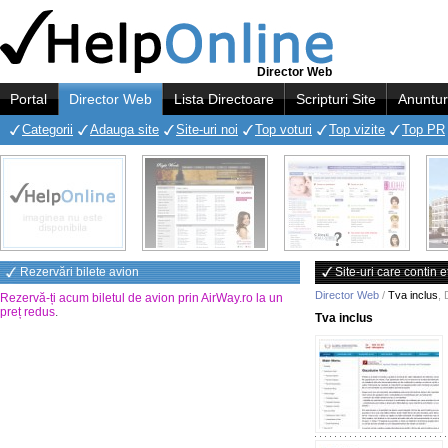
Director Web
Portal
Director Web
Lista Directoare
Scripturi Site
Anuntur
Categorii
Adauga site
Site-uri noi
Top voturi
Top vizite
Top PR
Rezervări bilete avion
Site-uri care contin e
Director Web
/
Tva inclus
,
Rezervă-ți acum biletul de avion prin AirWay.ro la un
preț redus
.
Tva inclus