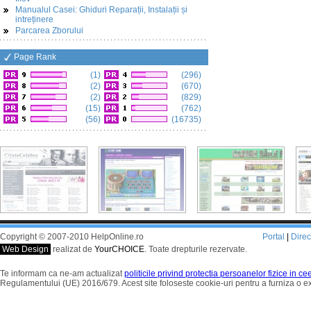
Manualul Casei: Ghiduri Reparații, Instalații și
intreținere
Parcarea Zborului
Page Rank
(1)
(296)
(2)
(670)
(2)
(829)
(15)
(762)
(56)
(16735)
Copyright © 2007-2010 HelpOnline.ro
Portal
|
Dire
Web Design
realizat de
YourCHOICE
. Toate drepturile rezervate.
Te informam ca ne-am actualizat
politicile privind protectia persoanelor fizice in c
Regulamentului (UE) 2016/679. Acest site foloseste cookie-uri pentru a furniza o 