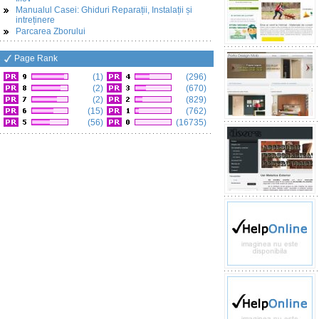
Manualul Casei: Ghiduri Reparații, Instalații și
intreținere
Parcarea Zborului
Page Rank
(1)
(296)
(2)
(670)
(2)
(829)
(15)
(762)
(56)
(16735)