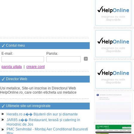
Contul meu
E-mail:
Parola:
parola uitata
|
creare cont
Director Web
Usi metalice, Site-uri inscrise in Directorul Web
HelpOnline.ro, care contin eticheta usi metalice
Ultimele site-uri inregistrate
Heratis.ro a�� Bijuterii din aur și diamante
JAR85 a�� Restaurant, terasă și catering in
Horodnic de Jos
PMC ServInstal - Montaj Aer Conditionat Bucuresti
Ilfov