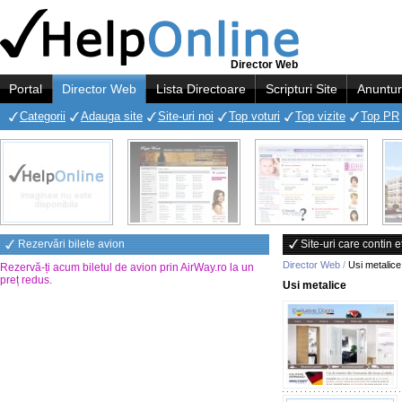
Director Web
Portal
Director Web
Lista Directoare
Scripturi Site
Anuntur
Categorii
Adauga site
Site-uri noi
Top voturi
Top vizite
Top PR
Rezervări bilete avion
Site-uri care contin 
Director Web
/
Usi metalice
Rezervă-ți acum biletul de avion prin AirWay.ro la un
preț redus
.
Usi metalice