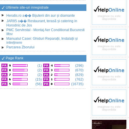
Ultimele site-uri inregistrate
Heratis.ro a�� Bijuterii din aur și diamante
JAR85 a�� Restaurant, terasă și catering in
Horodnic de Jos
PMC ServInstal - Montaj Aer Conditionat Bucuresti
Ilfov
Manualul Casei: Ghiduri Reparații, Instalații și
intreținere
Parcarea Zborului
Page Rank
(1)
(296)
(2)
(670)
(2)
(829)
(15)
(762)
(56)
(16735)