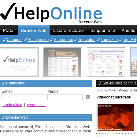
Director Web
Portal
Director Web
Lista Directoare
Scripturi Site
Anuntur
Categorii
Adauga site
Site-uri noi
Top voturi
Top vizite
Top PR
Contul meu
Site-uri care contin 
Director Web
/
Videochat b
E-mail:
Parola:
Videochat bucuresti
parola uitata
|
creare cont
Director Web
Videochat bucuresti, Site-uri inscrise in Directorul Web
HelpOnline.ro, care contin eticheta videochat bucuresti