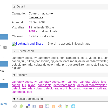
Detalii
Categorie:
Comert, magazine
Electronice
Adaugat:
05 Dec 2007
Vizualizari:
1
in ultimele 30 zile
1691
vizualizari totale
Click-uri:
3
click-uri catre site
Site-ul
nu accepta
link exchnage.
Cuvinte cheie
camere video sony, camera video canon, camere, camera, video, foto, son
canon, fuji, nikon, panasonic, hp, detectoare radar, detector radar whistler,
detectoare radar cobra, detector radar pni, bucuresti, romania, statii radi
digitale
dio,
Etichete
camere video sony
camera video canon
camere
camera
video
foto
canon
fuji
nikon
panasonic
detectoare radar
detector radar whistler
detectoare radar cobra
detector radar pni
bucuresti
romania
statii rad
camere digitale
n
Social Bookmarking
uresti