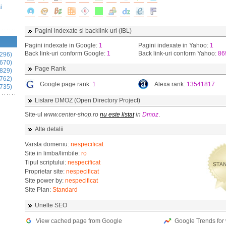
i
Pagini indexate si backlink-uri (IBL)
Pagini indexate in Google:
1
Pagini indexate in Yahoo:
1
Back link-uri conform Google:
1
Back link-uri conform Yahoo:
86
296)
670)
Page Rank
829)
762)
Google page rank:
1
Alexa rank:
13541817
735)
Listare DMOZ (Open Directory Project)
Site-ul
www.center-shop.ro
nu este listat
in
Dmoz
.
Alte detalii
Varsta domeniu:
nespecificat
Site in limba/limbile:
ro
Tipul scriptului:
nespecificat
Proprietar site:
nespecificat
Site power by:
nespecificat
Site Plan:
Standard
Unelte SEO
View cached page from Google
Google Trends for