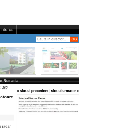
interes
ar, Romania
d:
360
)
« site-ul precedent
|
site-ul urmator »
ectoare
e radar,