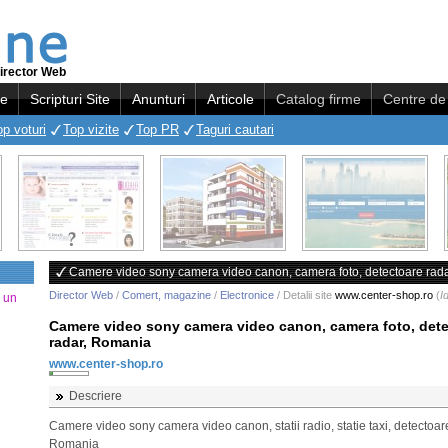
irector Web
re
Scripturi Site
Anunturi
Articole
Catalog firme
Centre de 
op voturi
Top vizite
Top PR
Taguri cautari
Camere video sony camera video canon, camera foto, detectoare rad
Director Web
/
Comert, magazine
/
Electronice
/ Detalii site
www.center-shop.ro
(
I
a un
Camere video sony camera video canon, camera foto, det
radar, Romania
www.center-shop.ro
Descriere
Camere video sony camera video canon, statii radio, statie taxi, detectoar
Romania