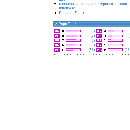
Manualul Casei: Ghiduri Reparații, Instalații ș
intreținere
Parcarea Zborului
Page Rank
(1)
(
(2)
(
(2)
(
(15)
(
(56)
(16