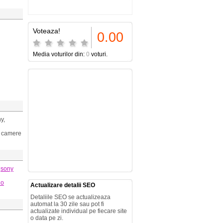
Voteaza!
0.00
Media voturilor din:
0
voturi.
y,
o, camere
sony
io
Actualizare detalii SEO
Detaliile SEO se actualizeaza
automat la 30 zile sau pot fi
actualizate individual pe fiecare site
o data pe zi.