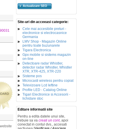
Actualizare SEO
Site-uri din acceeasi categorie:
Cele mai accesibile preturi -
90031
electronice si electrocasnice
Germania
LMV Shop - Magazin Online
pentru toate buzunarele
Tigara Electronica
Gpx mobile si sistems magazin
on-line
Detectoare radar Whistler,
detector radar Whistler, Whistler
XTR, XTR-425, XTR-220
Sisteme pos
Microcasti wireless pentru copiat
Televizoare Lcd Ieftine
Profile LED - Catalog Online
Tigari Electronice si Accesorii -
lichidare stoc
Editare informatii site
Pentru a edita datele unui site,
trebuie sa va
creati un cont
, apoi
conectat in contul dvs., accesati
 website
sectiunea [
Verificare / Asociere