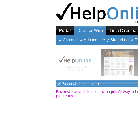
D
Portal
Director Web
Lista Directoa
Categorii
Adauga site
Site-uri noi
T
Rezervări bilete avion
Rezervă-ți acum biletul de avion prin AirWay.ro l
preț redus
.