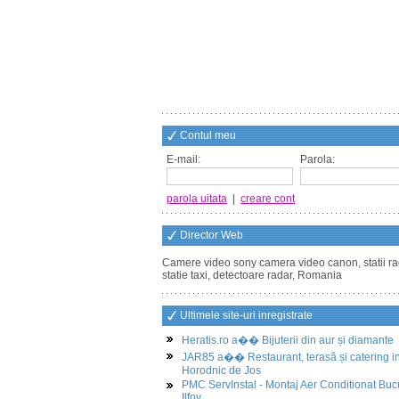
Contul meu
E-mail:
Parola:
parola uitata
|
creare cont
Director Web
Camere video sony camera video canon, statii ra
statie taxi, detectoare radar, Romania
Ultimele site-uri inregistrate
Heratis.ro a�� Bijuterii din aur și diamante
JAR85 a�� Restaurant, terasă și catering i
Horodnic de Jos
PMC ServInstal - Montaj Aer Conditionat Buc
Ilfov