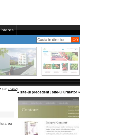
interes
o
(
Id:
15452
)
« site-ul precedent
|
site-ul urmator »
nturarea