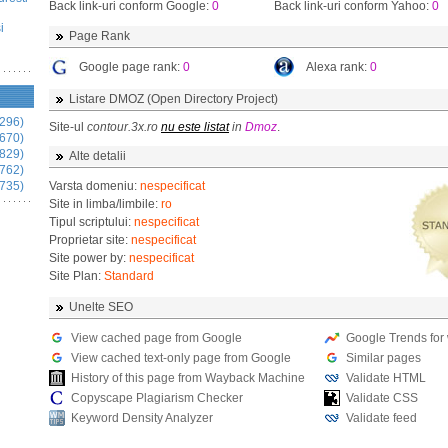
Back link-uri conform Google:
0
Back link-uri conform Yahoo:
0
i
Page Rank
Google page rank:
0
Alexa rank:
0
Listare DMOZ (Open Directory Project)
296)
Site-ul
contour.3x.ro
nu este listat
in
Dmoz
.
670)
829)
Alte detalii
762)
735)
Varsta domeniu:
nespecificat
Site in limba/limbile:
ro
Tipul scriptului:
nespecificat
Proprietar site:
nespecificat
Site power by:
nespecificat
Site Plan:
Standard
Unelte SEO
View cached page from Google
Google Trends for
View cached text-only page from Google
Similar pages
History of this page from Wayback Machine
Validate HTML
Copyscape Plagiarism Checker
Validate CSS
Keyword Density Analyzer
Validate feed