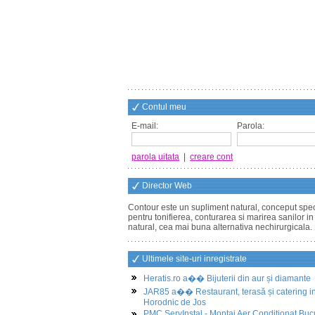
Contul meu
E-mail:
Parola:
parola uitata
|
creare cont
Director Web
Contour este un supliment natural, conceput spec
pentru tonifierea, conturarea si marirea sanilor i
natural, cea mai buna alternativa nechirurgicala.
Ultimele site-uri inregistrate
Heratis.ro a�� Bijuterii din aur și diamante
JAR85 a�� Restaurant, terasă și catering i
Horodnic de Jos
PMC ServInstal - Montaj Aer Conditionat Buc