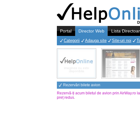
D
Portal
Director Web
Lista Directoa
Categorii
Adauga site
Site-uri noi
T
Rezervări bilete avion
Rezervă-ți acum biletul de avion prin AirWay.ro l
preț redus
.