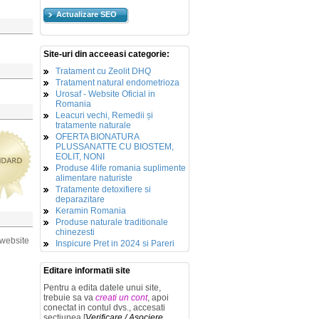
Actualizare SEO
Site-uri din acceeasi categorie:
Tratament cu Zeolit DHQ
Tratament natural endometrioza
Urosaf - Website Oficial in
Romania
Leacuri vechi, Remedii și
tratamente naturale
OFERTA BIONATURA
PLUSSANATTE CU BIOSTEM,
EOLIT, NONI
Produse 4life romania suplimente
alimentare naturiste
Tratamente detoxifiere si
deparazitare
Keramin Romania
Produse naturale traditionale
chinezesti
 website
Inspicure Pret in 2024 si Pareri
Editare informatii site
Pentru a edita datele unui site,
trebuie sa va
creati un cont
, apoi
conectat in contul dvs., accesati
sectiunea [
Verificare / Asociere