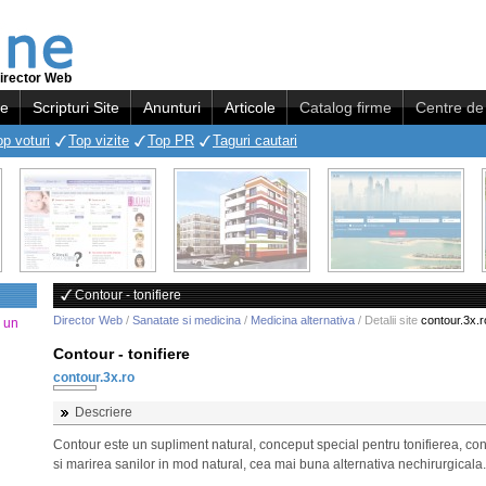
irector Web
re
Scripturi Site
Anunturi
Articole
Catalog firme
Centre de 
op voturi
Top vizite
Top PR
Taguri cautari
Contour - tonifiere
Director Web
/
Sanatate si medicina
/
Medicina alternativa
/ Detalii site
contour.3x.r
a un
Contour - tonifiere
contour.3x.ro
Descriere
Contour este un supliment natural, conceput special pentru tonifierea, co
si marirea sanilor in mod natural, cea mai buna alternativa nechirurgicala.