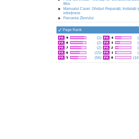
Ilfov
Manualul Casei: Ghiduri Reparații, Instalații ș
intreținere
Parcarea Zborului
Page Rank
(1)
(
(2)
(
(2)
(
(15)
(
(56)
(16