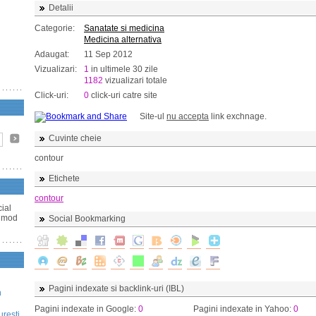
Detalii
Categorie:
Sanatate si medicina
Medicina alternativa
Adaugat:
11 Sep 2012
Vizualizari:
1
in ultimele 30 zile
1182
vizualizari totale
Click-uri:
0
click-uri catre site
Site-ul
nu accepta
link exchnage.
Cuvinte cheie
contour
Etichete
contour
ial
n mod
Social Bookmarking
Pagini indexate si backlink-uri (IBL)
n
Pagini indexate in Google:
0
Pagini indexate in Yahoo:
0
uresti