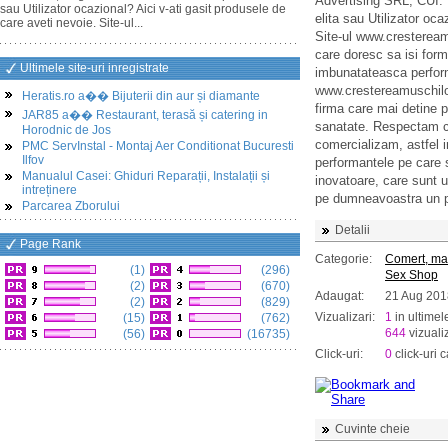
Advertising SRL, CUI:
sau Utilizator ocazional? Aici v-ati gasit produsele de
elita sau Utilizator oca
care aveti nevoie. Site-ul...
Site-ul www.crestereamu
care doresc sa isi for
Ultimele site-uri inregistrate
imbunatateasca performa
www.crestereamuschilor
Heratis.ro a�� Bijuterii din aur și diamante
firma care mai detine p
JAR85 a�� Restaurant, terasă și catering in
sanatate. Respectam cel
Horodnic de Jos
comercializam, astfel in
PMC ServInstal - Montaj Aer Conditionat Bucuresti
Ilfov
performantele pe care s
Manualul Casei: Ghiduri Reparații, Instalații și
inovatoare, care sunt ut
intreținere
pe dumneavoastra un p
Parcarea Zborului
Detalii
Page Rank
Categorie:
Comert, ma
(1)
(296)
Sex Shop
(2)
(670)
Adaugat:
21 Aug 201
(2)
(829)
Vizualizari:
1
in ultimel
(15)
(762)
644
vizualiz
(56)
(16735)
Click-uri:
0
click-uri c
Cuvinte cheie