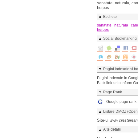
sanatate, naturala, cand
herpes
Etichete
sanatate
naturala
can
herpes
Social Bookmarking
Pagini indexate si ba
Pagini indexate in Goog
Back link-uri conform G
Page Rank
Google page rank
Listare DMOZ (Open D
Site-ul
www.cresteream
Alte detalii