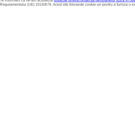
Te informam ca ne-am actualizat
politicile privind protectia persoanelor fizice in c
Regulamentului (UE) 2016/679. Acest site foloseste cookie-uri pentru a furniza o 