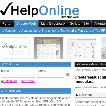
Director Web
Portal
Director Web
Lista Directoare
Scripturi Site
Anuntur
Categorii
Adauga site
Site-uri noi
Top voturi
Top vizite
Top PR
Contul meu
CrestereaMuschilor.r
Director Web
/
Comert, ma
E-mail:
Parola:
CrestereaMuschilo
parola uitata
|
creare cont
musculara
www.crestereamuschi
Director Web
Descriere
Crestereamuschilor.ro este unul din magazinele online
detinute de SC Prime Advertising SRL, CUI: RO
Crestereamuschilor.ro 
15734153, Reg. Com.: J27/1250/2003. Sportiv de elita