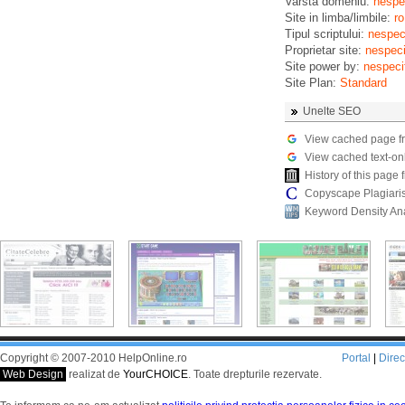
Varsta domeniu:
nespec
Site in limba/limbile:
ro
Tipul scriptului:
nespeci
Proprietar site:
nespeci
Site power by:
nespeci
Site Plan:
Standard
Unelte SEO
View cached page f
View cached text-on
History of this pag
Copyscape Plagiari
Keyword Density An
Copyright © 2007-2010 HelpOnline.ro
Portal
|
Dire
Web Design
realizat de
YourCHOICE
. Toate drepturile rezervate.