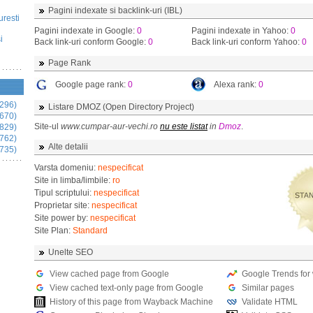
Pagini indexate si backlink-uri (IBL)
uresti
Pagini indexate in Google:
0
Pagini indexate in Yahoo:
0
i
Back link-uri conform Google:
0
Back link-uri conform Yahoo:
0
Page Rank
Google page rank:
0
Alexa rank:
0
296)
Listare DMOZ (Open Directory Project)
670)
Site-ul
www.cumpar-aur-vechi.ro
nu este listat
in
Dmoz
.
829)
762)
Alte detalii
735)
Varsta domeniu:
nespecificat
Site in limba/limbile:
ro
Tipul scriptului:
nespecificat
Proprietar site:
nespecificat
Site power by:
nespecificat
Site Plan:
Standard
Unelte SEO
View cached page from Google
Google Trends for
View cached text-only page from Google
Similar pages
History of this page from Wayback Machine
Validate HTML