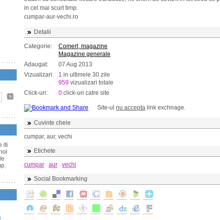
in cel mai scurt timp.
cumpar-aur-vechi.ro
Detalii
Categorie:
Comert, magazine
Magazine generale
Adaugat:
07 Aug 2013
Vizualizari:
1
in ultimele 30 zile
959
vizualizari totale
Click-uri:
0
click-uri catre site
Site-ul
nu accepta
link exchnage.
Cuvinte cheie
cumpar, aur, vechi
iti
Etichete
noi
de
cumpar
aur
vechi
mp.
Social Bookmarking
n