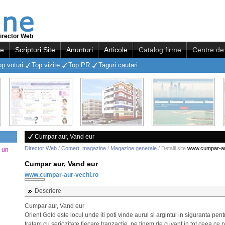
irector Web
re
Scripturi Site
Anunturi
Articole
Catalog firme
Centre de 
op voturi
Top vizite
Top PR
Taguri cautari
Cumpar aur, Vand eur
Director Web
/
Comert, magazine
/
Magazine generale
/ Detalii site
www.cumpar-au
a un
Cumpar aur, Vand eur
www.cumpar-aur-vechi.ro
Descriere
Cumpar aur, Vand eur
Orient Gold este locul unde iti poti vinde aurul si argintul in siguranta pent
tratam cu seriozitate fiecare tranzactie, ne tinem de cuvant in tot ceea ce