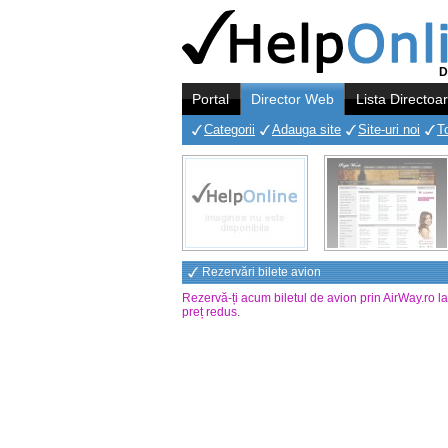
D
Portal
Director Web
Lista Directoa
Categorii
Adauga site
Site-uri noi
T
Rezervări bilete avion
Rezervă-ți acum biletul de avion prin AirWay.ro l
preț redus
.