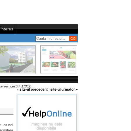
interes
r-vechi.ro
(
Id:
17352
)
« site-ul precedent
|
site-ul urmator »
ru ca noi
 promitem