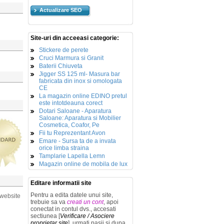
Actualizare SEO
Site-uri din acceeasi categorie:
Stickere de perete
Cruci Marmura si Granit
Baterii Chiuveta
Jigger SS 125 ml- Masura bar
fabricata din inox si omologata
CE
La magazin online EDINO pretul
este intotdeauna corect
Dotari Saloane - Aparatura
Saloane: Aparatura si Mobilier
Cosmetica, Coafor, Pe
Fii tu Reprezentant Avon
Emare - Sursa ta de a invata
orice limba straina
Tamplarie Lapella Lemn
Magazin online de mobila de lux
Editare informatii site
Pentru a edita datele unui site,
 website
trebuie sa va
creati un cont
, apoi
conectat in contul dvs., accesati
sectiunea [
Verificare / Asociere
proprietar site
], urmati pasii si dupa