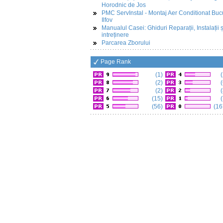
Horodnic de Jos
PMC ServInstal - Montaj Aer Conditionat Buc
Ilfov
Manualul Casei: Ghiduri Reparații, Instalații ș
intreținere
Parcarea Zborului
Page Rank
(1)
(
(2)
(
(2)
(
(15)
(
(56)
(16