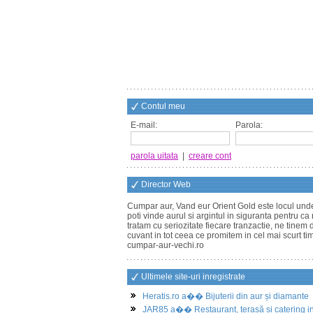
Contul meu
E-mail:
Parola:
parola uitata
|
creare cont
Director Web
Cumpar aur, Vand eur Orient Gold este locul unde 
poti vinde aurul si argintul in siguranta pentru ca 
tratam cu seriozitate fiecare tranzactie, ne tinem 
cuvant in tot ceea ce promitem in cel mai scurt ti
cumpar-aur-vechi.ro
Ultimele site-uri inregistrate
Heratis.ro a�� Bijuterii din aur și diamante
JAR85 a�� Restaurant, terasă și catering i