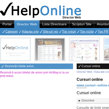
Director Web
Portal
Director Web
Lista Directoare
Scripturi Site
Anuntur
Categorii
Adauga site
Site-uri noi
Top voturi
Top vizite
Top PR
Rezervări bilete avion
Cursuri online
Director Web
/
Educatie si 
Rezervă-ți acum biletul de avion prin AirWay.ro la un
preț redus
.
Cursuri online
www.cursuri--online.
Cursuri online
Descriere
Cursurile de limbi strai