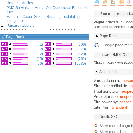
Horodnic de Jos
PMC ServInstal - Montaj Aer Conditionat Bucuresti
Ilfov
Pagini indexate si ba
Manualul Casei: Ghiduri Reparații, Instalații și
intreținere
Pagini indexate in Goog
Parcarea Zborului
Back link-uri conform G
Page Rank
Page Rank
(1)
(296)
Google page rank
(2)
(670)
(2)
(829)
Listare DMOZ (Open D
(15)
(762)
Site-ul
www.cursuri--on
(56)
(16735)
Alte detalii
Varsta domeniu:
nespec
Site in limba/limbile:
ro
Tipul scriptului:
nespeci
Proprietar site:
nespeci
Site power by:
nespeci
Site Plan:
Standard
Unelte SEO
View cached page f
View cached text-on