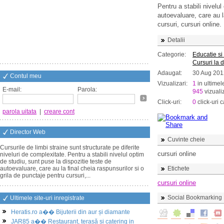
Pentru a stabili nivelul
autoevaluare, care au l
cursuri, cursuri online.
Detalii
Categorie:
Educatie si
Cursuri la d
Adaugat:
30 Aug 201
Contul meu
Vizualizari:
1
in ultimel
E-mail:
Parola:
945
vizualiz
Click-uri:
0
click-uri c
parola uitata
|
creare cont
Director Web
Cuvinte cheie
Cursurile de limbi straine sunt structurate pe diferite
cursuri online
niveluri de complexitate. Pentru a stabili nivelul optim
de studiu, sunt puse la dispozitie teste de
autoevaluare, care au la final cheia raspunsurilor si o
Etichete
grila de punctaje pentru cursuri,...
cursuri online
Social Bookmarking
Ultimele site-uri inregistrate
Heratis.ro a�� Bijuterii din aur și diamante
JAR85 a�� Restaurant, terasă și catering in