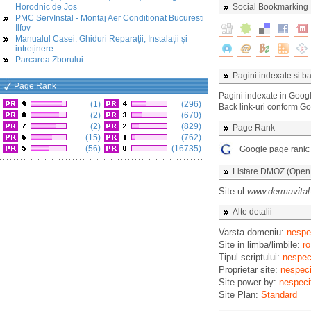
Horodnic de Jos
Social Bookmarking
PMC ServInstal - Montaj Aer Conditionat Bucuresti
Ilfov
Manualul Casei: Ghiduri Reparații, Instalații și
intreținere
Parcarea Zborului
Pagini indexate si ba
Page Rank
Pagini indexate in Goog
(1)
(296)
Back link-uri conform G
(2)
(670)
(2)
(829)
Page Rank
(15)
(762)
(56)
(16735)
Google page rank
Listare DMOZ (Open D
Site-ul
www.dermavital
Alte detalii
Varsta domeniu:
nespec
Site in limba/limbile:
ro
Tipul scriptului:
nespeci
Proprietar site:
nespeci
Site power by:
nespeci
Site Plan:
Standard