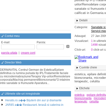
pulsata tip IPL/Tratam
urilor/Remodelare corp
sanatate si frumusete 
calificati in Germania
Detalii
Categorie:
Sanatate si
Servicii me
Contul meu
Adaugat:
27 Jan 200
Vizualizari:
1
in ultimel
E-mail:
Parola:
1498
vizual
Click-uri:
0
click-uri c
parola uitata
|
creare cont
Director Web
Cuvinte cheie
DERMAVITAL Centrul German de Estetica/Epilare
definitiva cu lumina pulsata tip IPL/Tratamente faciale
estetica, epilare defin
cu microdermabraziune/Terapia Vip-urilor/Remodelare
biorezonanta, microder
corporala/Machiaj permanent/Biorezonanta"O intalnire
terapeutic, celulita
intre sanatate si frumusete Aparatura...
Etichete
Ultimele site-uri inregistrate
estetica
epilare definiti
biorezonanta
microder
Heratis.ro a�� Bijuterii din aur și diamante
terapeutic
celulita
JAR85 a�� Restaurant, terasă și catering in