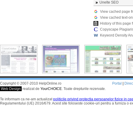
Unelte SEO
View cached page f
View cached text-on
History of this pag
Copyscape Plagiari
Keyword Density An
Copyright © 2007-2010 HelpOnline.ro
Portal
|
Dire
Web Design
realizat de
YourCHOICE
. Toate drepturile rezervate.
Te informam ca ne-am actualizat
politicile privind protectia persoanelor fizice in c
Regulamentului (UE) 2016/679. Acest site foloseste cookie-uri pentru a furniza o 