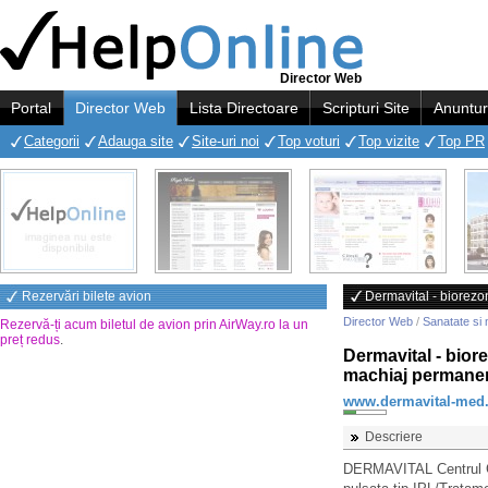
Director Web
Portal
Director Web
Lista Directoare
Scripturi Site
Anuntur
Categorii
Adauga site
Site-uri noi
Top voturi
Top vizite
Top PR
Rezervări bilete avion
Dermavital - biorezo
Director Web
/
Sanatate si 
Rezervă-ți acum biletul de avion prin AirWay.ro la un
preț redus
.
Dermavital - biore
machiaj permanen
www.dermavital-med.
Descriere
DERMAVITAL Centrul Ge