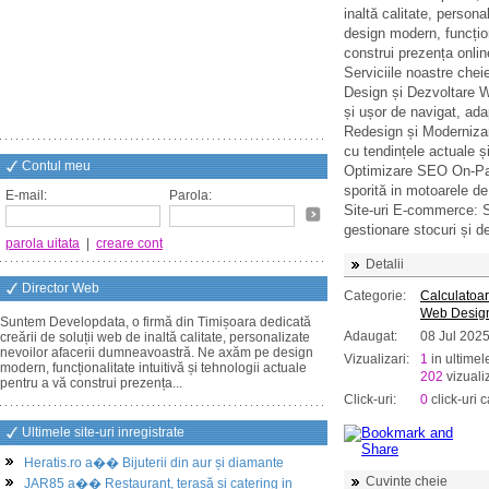
inaltă calitate, perso
design modern, funcțion
construi prezența onli
Serviciile noastre cheie
Design și Dezvoltare We
și ușor de navigat, ada
Redesign și Modernizar
cu tendințele actuale și
Contul meu
Optimizare SEO On-Page
sporită in motoarele de
E-mail:
Parola:
Site-uri E-commerce: So
gestionare stocuri și de
parola uitata
|
creare cont
Detalii
Director Web
Categorie:
Calculatoar
Web Desig
Suntem Developdata, o firmă din Timișoara dedicată
Adaugat:
08 Jul 202
creării de soluții web de inaltă calitate, personalizate
nevoilor afacerii dumneavoastră. Ne axăm pe design
Vizualizari:
1
in ultimel
modern, funcționalitate intuitivă și tehnologii actuale
202
vizualiz
pentru a vă construi prezența...
Click-uri:
0
click-uri c
Ultimele site-uri inregistrate
Heratis.ro a�� Bijuterii din aur și diamante
Cuvinte cheie
JAR85 a�� Restaurant, terasă și catering in