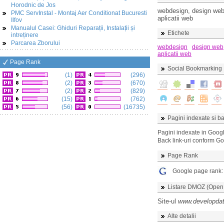
Horodnic de Jos
webdesign, design web
PMC ServInstal - Montaj Aer Conditionat Bucuresti
aplicatii web
Ilfov
Manualul Casei: Ghiduri Reparații, Instalații și
Etichete
intreținere
Parcarea Zborului
webdesign
design web
aplicatii web
Page Rank
Social Bookmarking
(1)
(296)
(2)
(670)
(2)
(829)
(15)
(762)
(56)
(16735)
Pagini indexate si ba
Pagini indexate in Goog
Back link-uri conform G
Page Rank
Google page rank
Listare DMOZ (Open D
Site-ul
www.developdat
Alte detalii