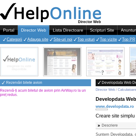
Director Web
Portal
Director Web
Lista Directoare
Scripturi Site
Anuntur
Categorii
Adauga site
Site-uri noi
Top voturi
Top vizite
Top PR
Rezervări bilete avion
Developdata Web D
Director Web
/
Calculatoare
Rezervă-ți acum biletul de avion prin AirWay.ro la un
preț redus
.
Developdata Web
www.developdata.ro
Creare site simplu 
Descriere
Suntem Developdata, o 