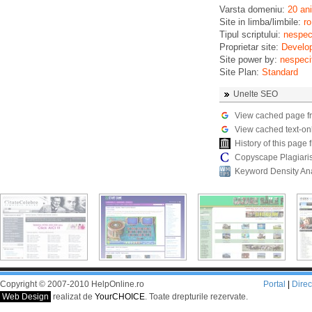
Varsta domeniu:
20 ani
Site in limba/limbile:
ro
Tipul scriptului:
nespeci
Proprietar site:
Develo
Site power by:
nespeci
Site Plan:
Standard
Unelte SEO
View cached page f
View cached text-on
History of this pag
Copyscape Plagiari
Keyword Density An
Copyright © 2007-2010 HelpOnline.ro
Portal
|
Dire
Web Design
realizat de
YourCHOICE
. Toate drepturile rezervate.