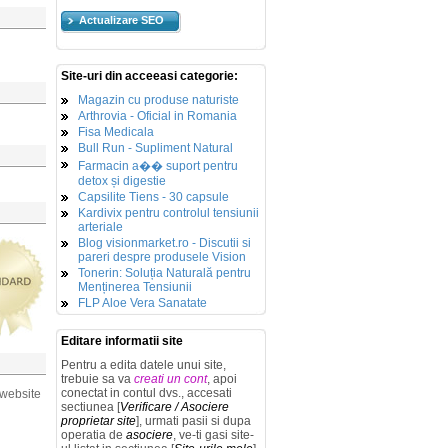
Actualizare SEO
Site-uri din acceeasi categorie:
Magazin cu produse naturiste
Arthrovia - Oficial in Romania
Fisa Medicala
Bull Run - Supliment Natural
Farmacin a�� suport pentru
detox și digestie
Capsilite Tiens - 30 capsule
Kardivix pentru controlul tensiunii
arteriale
Blog visionmarket.ro - Discutii si
pareri despre produsele Vision
Tonerin: Soluția Naturală pentru
Menținerea Tensiunii
FLP Aloe Vera Sanatate
Editare informatii site
Pentru a edita datele unui site,
trebuie sa va
creati un cont
, apoi
conectat in contul dvs., accesati
 website
sectiunea [
Verificare / Asociere
proprietar site
], urmati pasii si dupa
operatia de
asociere
, ve-ti gasi site-