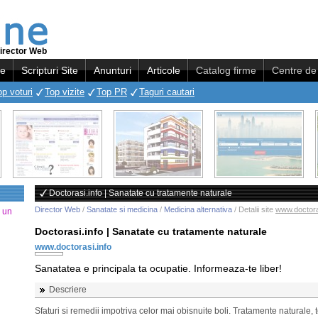
irector Web
re
Scripturi Site
Anunturi
Articole
Catalog firme
Centre de 
op voturi
Top vizite
Top PR
Taguri cautari
Doctorasi.info | Sanatate cu tratamente naturale
Director Web
/
Sanatate si medicina
/
Medicina alternativa
/ Detalii site
www.doctora
a un
Doctorasi.info | Sanatate cu tratamente naturale
www.doctorasi.info
Sanatatea e principala ta ocupatie. Informeaza-te liber!
Descriere
Sfaturi si remedii impotriva celor mai obisnuite boli. Tratamente naturale, t