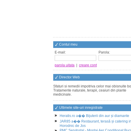
Contul meu
E-mail:
Parola:
parola uitata
|
creare cont
Director Web
Sfaturi si remedii impotriva celor mai obisnuite bol
Tratamente naturale, terapii, ceaiuri din plante
medicinale.
Ultimele site-uri inregistrate
Heratis.ro a�� Bijuterii din aur și diamante
JAR85 a�� Restaurant, terasă și catering i
Horodnic de Jos
PMC ServInstal - Montaj Aer Conditionat Buc