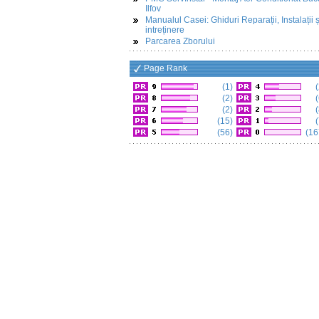
Ilfov
Manualul Casei: Ghiduri Reparații, Instalații ș
intreținere
Parcarea Zborului
Page Rank
(1)
(
(2)
(
(2)
(
(15)
(
(56)
(16