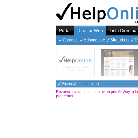
D
Portal
Director Web
Lista Directoa
Categorii
Adauga site
Site-uri noi
T
Rezervări bilete avion
Rezervă-ți acum biletul de avion prin AirWay.ro l
preț redus
.