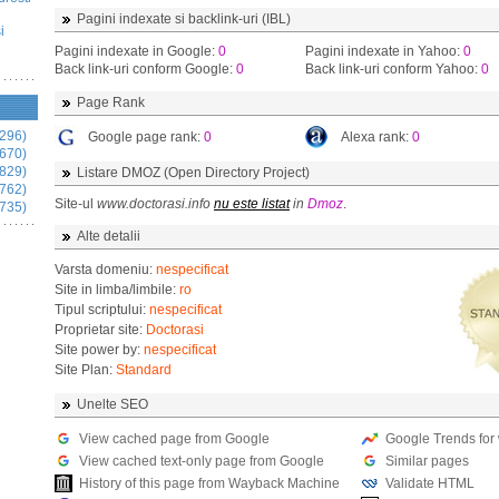
Pagini indexate si backlink-uri (IBL)
i
Pagini indexate in Google:
0
Pagini indexate in Yahoo:
0
Back link-uri conform Google:
0
Back link-uri conform Yahoo:
0
Page Rank
296)
Google page rank:
0
Alexa rank:
0
670)
829)
Listare DMOZ (Open Directory Project)
762)
Site-ul
www.doctorasi.info
nu este listat
in
Dmoz
.
735)
Alte detalii
Varsta domeniu:
nespecificat
Site in limba/limbile:
ro
Tipul scriptului:
nespecificat
Proprietar site:
Doctorasi
Site power by:
nespecificat
Site Plan:
Standard
Unelte SEO
View cached page from Google
Google Trends for
View cached text-only page from Google
Similar pages
History of this page from Wayback Machine
Validate HTML