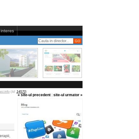
interes
si.info
(
Id:
14570
)
« site-ul precedent
|
site-ul urmator »
erapii,