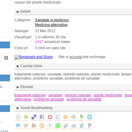
ceaiuri din plante medicinale.
Detalii
Categorie:
Sanatate si medicina
Medicina alternativa
Adaugat:
22 Mar 2012
Vizualizari:
1
in ultimele 30 zile
1417
vizualizari totale
Click-uri:
0
click-uri catre site
Site-ul
accepta
link exchnage.
Cuvinte cheie
tratamente naturale, sanatate, remedii naturale, plante medicinale, terapii
alternative, probleme sanatate, probleme de sanatate
i.
Etichete
tratamente naturale
sanatate
remedii naturale
plante medicinale
tera
alternative
probleme sanatate
probleme de sanatate
Social Bookmarking
n
uresti