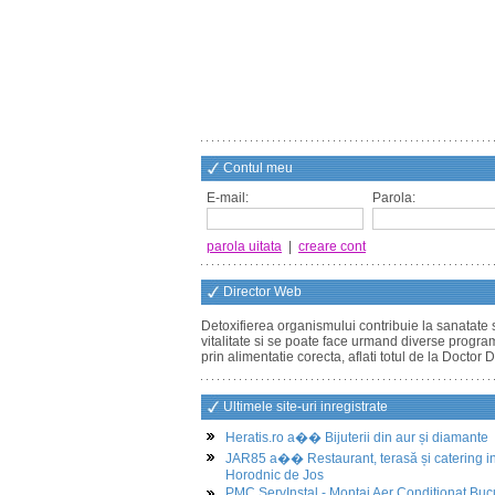
Contul meu
E-mail:
Parola:
parola uitata
|
creare cont
Director Web
Detoxifierea organismului contribuie la sanatate 
vitalitate si se poate face urmand diverse progr
prin alimentatie corecta, aflati totul de la Doctor 
Ultimele site-uri inregistrate
Heratis.ro a�� Bijuterii din aur și diamante
JAR85 a�� Restaurant, terasă și catering i
Horodnic de Jos
PMC ServInstal - Montaj Aer Conditionat Buc