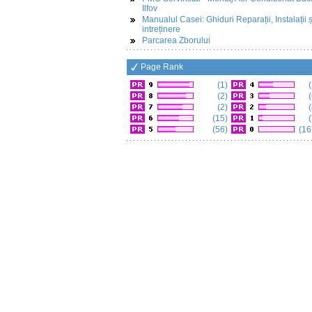
Ilfov
Manualul Casei: Ghiduri Reparații, Instalații ș
intreținere
Parcarea Zborului
Page Rank
(1)
(
(2)
(
(2)
(
(15)
(
(56)
(16