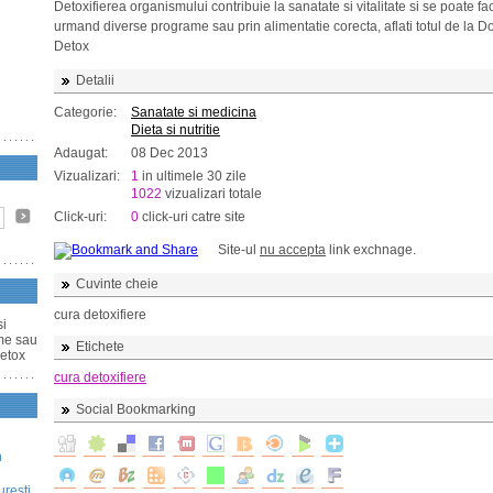
Detoxifierea organismului contribuie la sanatate si vitalitate si se poate fa
urmand diverse programe sau prin alimentatie corecta, aflati totul de la D
Detox
Detalii
Categorie:
Sanatate si medicina
Dieta si nutritie
Adaugat:
08 Dec 2013
Vizualizari:
1
in ultimele 30 zile
1022
vizualizari totale
Click-uri:
0
click-uri catre site
Site-ul
nu accepta
link exchnage.
Cuvinte cheie
cura detoxifiere
si
ame sau
Etichete
Detox
cura detoxifiere
Social Bookmarking
n
uresti