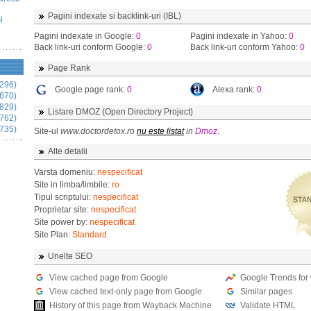
Pagini indexate si backlink-uri (IBL)
i
Pagini indexate in Google:
0
Pagini indexate in Yahoo:
0
Back link-uri conform Google:
0
Back link-uri conform Yahoo:
0
Page Rank
296)
Google page rank:
0
Alexa rank:
0
670)
829)
Listare DMOZ (Open Directory Project)
762)
735)
Site-ul
www.doctordetox.ro
nu este listat
in
Dmoz
.
Alte detalii
Varsta domeniu:
nespecificat
Site in limba/limbile:
ro
Tipul scriptului:
nespecificat
Proprietar site:
nespecificat
Site power by:
nespecificat
Site Plan:
Standard
Unelte SEO
View cached page from Google
Google Trends for
View cached text-only page from Google
Similar pages
History of this page from Wayback Machine
Validate HTML