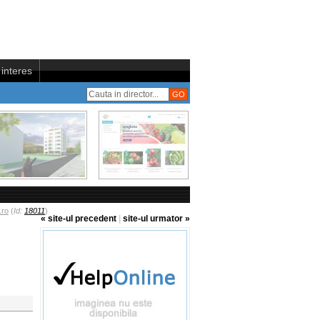
interes
.ro
(
Id:
18011
)
« site-ul precedent
|
site-ul urmator »