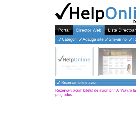
D
Portal
Director Web
Lista Directoa
Categorii
Adauga site
Site-uri noi
T
Rezervări bilete avion
Rezervă-ți acum biletul de avion prin AirWay.ro l
preț redus
.