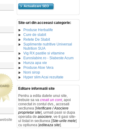
Actualizare SEO
Site-uri din acceeasi categorie:
Produse Herbalife
Cure de slabit
Retete De Slabit
Suplimente nutritive Universal
Nutrition SUA
Vig RX pastile si vitamine
Euroslabire.ro - Slabeste Acum
Hunza apa vie
Produse Aloe Vera
Noni sirop
Hyper slim Acai rezultate
Editare informatii site
Pentru a edita datele unui site,
trebuie sa va
creati un cont
, apoi
conectat in contul dvs., accesati
sectiunea [
Verificare / Asociere
proprietar site
], urmati pasii si dupa
operatia de
asociere
, ve-ti gasi site-
 website
ul listat in sectiunea [
Site-urile mele
]
cu optiunea [
editeaza site
].