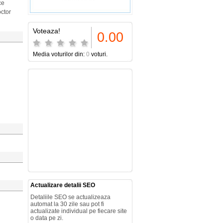
ce
octor
Voteaza!
0.00
Media voturilor din:
0
voturi.
Actualizare detalii SEO
Detaliile SEO se actualizeaza
automat la 30 zile sau pot fi
actualizate individual pe fiecare site
o data pe zi.