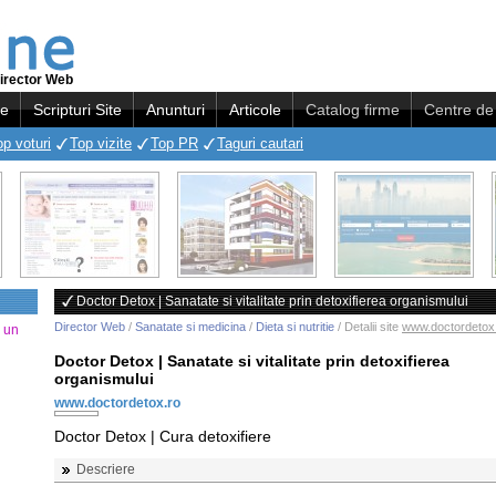
irector Web
re
Scripturi Site
Anunturi
Articole
Catalog firme
Centre de 
op voturi
Top vizite
Top PR
Taguri cautari
Doctor Detox | Sanatate si vitalitate prin detoxifierea organismului
Director Web
/
Sanatate si medicina
/
Dieta si nutritie
/ Detalii site
www.doctordetox
a un
Doctor Detox | Sanatate si vitalitate prin detoxifierea
organismului
www.doctordetox.ro
Doctor Detox | Cura detoxifiere
Descriere