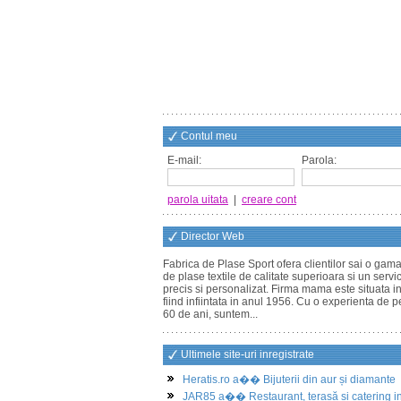
Contul meu
E-mail:
Parola:
parola uitata
|
creare cont
Director Web
Fabrica de Plase Sport ofera clientilor sai o gam
de plase textile de calitate superioara si un servi
precis si personalizat. Firma mama este situata in 
fiind infiintata in anul 1956. Cu o experienta de p
60 de ani, suntem...
Ultimele site-uri inregistrate
Heratis.ro a�� Bijuterii din aur și diamante
JAR85 a�� Restaurant, terasă și catering i