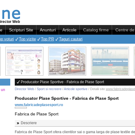
irector Web
re
Scripturi Site
Anunturi
Articole
Catalog firme
Centre de 
op voturi
Top vizite
Top PR
Taguri cautari
Producator Plase Sportive - Fabrica de Plase Sport
Director Web
/
Sport si recreere
/
Articole sportive
/ Detalii site
www.fabricadeplase
a un
Producator Plase Sportive - Fabrica de Plase Sport
www.fabricadeplasesport.ro
Fabrica de Plase Sport
Descriere
Fabrica de Plase Sport ofera clientilor sai o gama larga de plase textile de