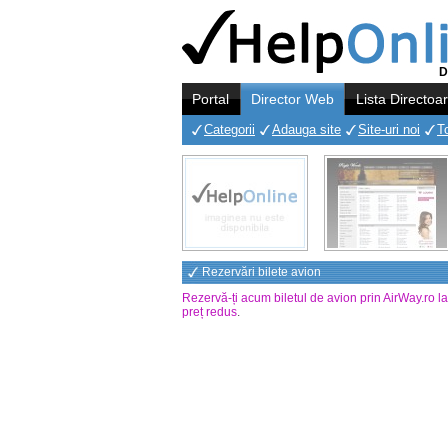
D
Portal
Director Web
Lista Directoa
Categorii
Adauga site
Site-uri noi
T
Rezervări bilete avion
Rezervă-ți acum biletul de avion prin AirWay.ro l
preț redus
.