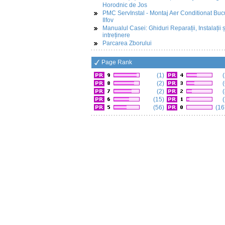
Horodnic de Jos
PMC ServInstal - Montaj Aer Conditionat Buc
Ilfov
Manualul Casei: Ghiduri Reparații, Instalații ș
intreținere
Parcarea Zborului
Page Rank
(1)
(
(2)
(
(2)
(
(15)
(
(56)
(16