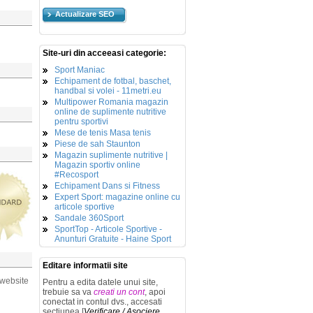
Actualizare SEO
Site-uri din acceeasi categorie:
Sport Maniac
Echipament de fotbal, baschet,
handbal si volei - 11metri.eu
Multipower Romania magazin
online de suplimente nutritive
pentru sportivi
Mese de tenis Masa tenis
Piese de sah Staunton
Magazin suplimente nutritive |
Magazin sportiv online
#Recosport
Echipament Dans si Fitness
Expert Sport: magazine online cu
articole sportive
Sandale 360Sport
SportTop - Articole Sportive -
Anunturi Gratuite - Haine Sport
Editare informatii site
 website
Pentru a edita datele unui site,
trebuie sa va
creati un cont
, apoi
conectat in contul dvs., accesati
sectiunea [
Verificare / Asociere