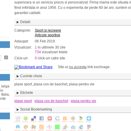
superioara si un serviciu precis si personalizat. Firma mama este situata in 
fiind infiintata in anul 1956. Cu o experienta de peste 60 de ani, suntem 
garantiei calitatii.
Detalii
Categorie:
Sport si recreere
Articole sportive
Adaugat:
06 Feb 2019
Vizualizari:
1
in ultimele 30 zile
734
vizualizari totale
Click-uri:
0
click-uri catre site
Site-ul
nu accepta
link exchnage.
Cuvinte cheie
plase sport, plasa cos de baschet, plasa pentru vie
a larga
ciu
Etichete
Italia,
este
plase sport
plasa cos de baschet
plasa pentru vie
Social Bookmarking
n