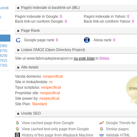
Pagini indexate si backlink-uri (IBL)
uresti
Pagini indexate in Google:
0
Pagini indexate in Yahoo:
0
i
Back link-uri conform Google:
0
Back link-uri conform Yahoo:
0
Page Rank
Google page rank:
0
Alexa rank:
0
296)
Listare DMOZ (Open Directory Project)
670)
829)
Site-ul
www.fabricadeplasesport.ro
nu este listat
in
Dmoz
.
762)
735)
Alte detalii
Varsta domeniu:
nespecificat
Site in limba/limbile:
ro
Tipul scriptului:
nespecificat
Proprietar site:
nespecificat
Site power by:
nespecificat
Site Plan:
Standard
Unelte SEO
View cached page from Google
Google Trends for
View cached text-only page from Google
Similar pages
History of this page from Wayback Machine
Validate HTML