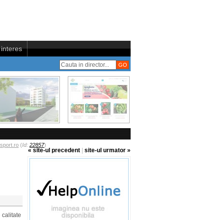
interes
sport.ro
(
Id:
22857
)
« site-ul precedent
|
site-ul urmator »
 calitate