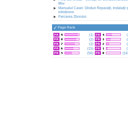
Ilfov
Manualul Casei: Ghiduri Reparații, Instalații ș
intreținere
Parcarea Zborului
Page Rank
(1)
(
(2)
(
(2)
(
(15)
(
(56)
(16