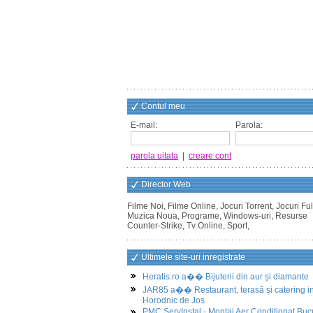
Contul meu
E-mail:
Parola:
parola uitata
|
creare cont
Director Web
Filme Noi, Filme Online, Jocuri Torrent, Jocuri Ful
Muzica Noua, Programe, Windows-uri, Resurse
Counter-Strike, Tv Online, Sport,
Ultimele site-uri inregistrate
Heratis.ro a�� Bijuterii din aur și diamante
JAR85 a�� Restaurant, terasă și catering i
Horodnic de Jos
PMC ServInstal - Montaj Aer Conditionat Buc