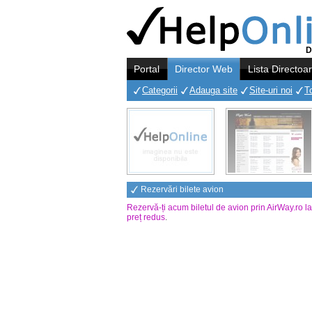
D
Portal
Director Web
Lista Directoa
Categorii
Adauga site
Site-uri noi
T
Rezervări bilete avion
Rezervă-ți acum biletul de avion prin AirWay.ro l
preț redus
.