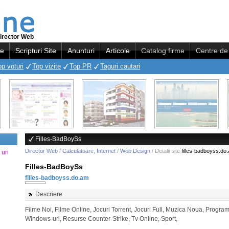
irector Web
re
Scripturi Site
Anunturi
Articole
Catalog firme
Centre de 
op voturi
Top vizite
Top PR
Taguri cautari
Filles-BadBoySs
Director Web
/
Calculatoare, Internet
/
Web Design
/ Detalii site
filles-badboyss.do
a un
Filles-BadBoySs
filles-badboyss.do.am
Descriere
Filme Noi, Filme Online, Jocuri Torrent, Jocuri Full, Muzica Noua, Progra
Windows-uri, Resurse Counter-Strike, Tv Online, Sport,