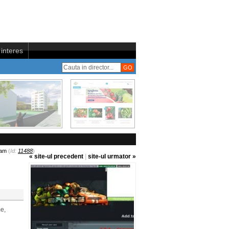
interes
.am
(
Id:
11488
)
« site-ul precedent
|
site-ul urmator »
me,