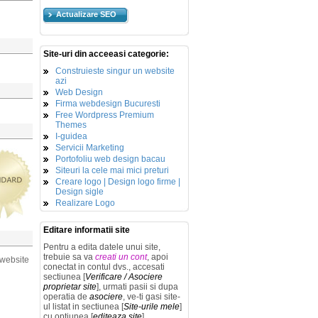
Actualizare SEO
Site-uri din acceeasi categorie:
Construieste singur un website
azi
Web Design
Firma webdesign Bucuresti
Free Wordpress Premium
Themes
I-guidea
Servicii Marketing
Portofoliu web design bacau
Siteuri la cele mai mici preturi
Creare logo | Design logo firme |
Design sigle
Realizare Logo
Editare informatii site
Pentru a edita datele unui site,
trebuie sa va
creati un cont
, apoi
 website
conectat in contul dvs., accesati
sectiunea [
Verificare / Asociere
proprietar site
], urmati pasii si dupa
operatia de
asociere
, ve-ti gasi site-
ul listat in sectiunea [
Site-urile mele
]
cu optiunea [
editeaza site
].