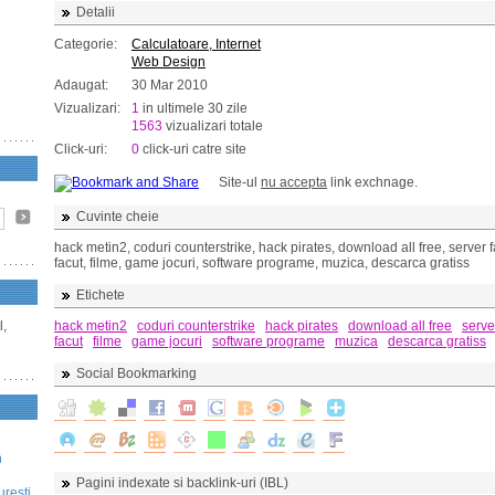
Detalii
Categorie:
Calculatoare, Internet
Web Design
Adaugat:
30 Mar 2010
Vizualizari:
1
in ultimele 30 zile
1563
vizualizari totale
Click-uri:
0
click-uri catre site
Site-ul
nu accepta
link exchnage.
Cuvinte cheie
hack metin2, coduri counterstrike, hack pirates, download all free, server f
facut, filme, game jocuri, software programe, muzica, descarca gratiss
Etichete
l,
hack metin2
coduri counterstrike
hack pirates
download all free
serve
facut
filme
game jocuri
software programe
muzica
descarca gratiss
Social Bookmarking
n
Pagini indexate si backlink-uri (IBL)
uresti