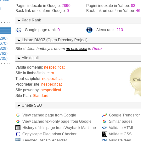
Pagini indexate in Google:
2890
Pagini indexate in Yahoo:
83
i
Back link-uri conform Google:
0
Back link-uri conform Yahoo:
46
Page Rank
Google page rank:
0
Alexa rank:
213
296)
Listare DMOZ (Open Directory Project)
670)
829)
Site-ul
filles-badboyss.do.am
nu este listat
in
Dmoz
.
762)
Alte detalii
735)
Varsta domeniu:
nespecificat
Site in limba/limbile:
ro
Tipul scriptului:
nespecificat
Proprietar site:
nespecificat
Site power by:
nespecificat
Site Plan:
Standard
Unelte SEO
View cached page from Google
Google Trends for
View cached text-only page from Google
Similar pages
History of this page from Wayback Machine
Validate HTML
Copyscape Plagiarism Checker
Validate CSS
Keyword Density Analyzer
Validate feed