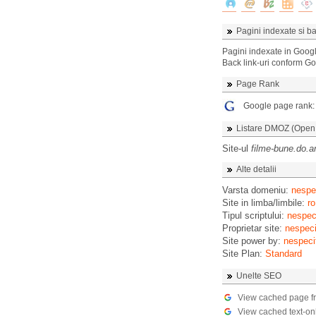
Pagini indexate si ba
Pagini indexate in Goog
Back link-uri conform G
Page Rank
Google page rank
Listare DMOZ (Open D
Site-ul
filme-bune.do.
Alte detalii
Varsta domeniu:
nespec
Site in limba/limbile:
ro
Tipul scriptului:
nespeci
Proprietar site:
nespeci
Site power by:
nespeci
Site Plan:
Standard
Unelte SEO
View cached page f
View cached text-on