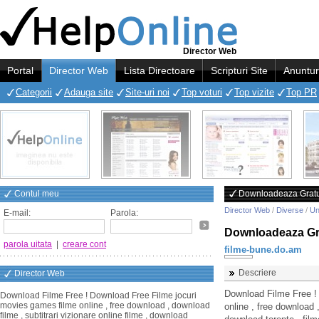
Director Web
Portal
Director Web
Lista Directoare
Scripturi Site
Anuntur
Categorii
Adauga site
Site-uri noi
Top voturi
Top vizite
Top PR
Contul meu
Downloadeaza Gratui
Director Web
/
Diverse
/
Un
E-mail:
Parola:
Downloadeaza Gra
parola uitata
|
creare cont
filme-bune.do.am
Descriere
Director Web
Download Filme Free !
Download Filme Free ! Download Free Filme jocuri
movies games filme online , free download , download
online , free download ,
filme , subtitrari vizionare online filme , download