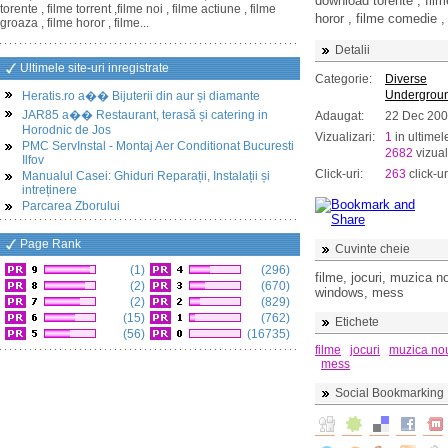
download torente , filme
torente , filme torrent ,filme noi , filme actiune , filme
horor , filme comedie ,
groaza , filme horor , filme...
Detalii
Ultimele site-uri inregistrate
Categorie:
Diverse
Undergrou
Heratis.ro a�� Bijuterii din aur și diamante
JAR85 a�� Restaurant, terasă și catering in
Adaugat:
22 Dec 20
Horodnic de Jos
Vizualizari:
1
in ultimel
PMC ServInstal - Montaj Aer Conditionat Bucuresti
2682
vizual
Ilfov
Click-uri:
263
click-ur
Manualul Casei: Ghiduri Reparații, Instalații și
intreținere
Parcarea Zborului
Page Rank
Cuvinte cheie
(1)
(296)
filme, jocuri, muzica no
(2)
(670)
windows, mess
(2)
(829)
(15)
(762)
Etichete
(56)
(16735)
filme
jocuri
muzica no
mess
Social Bookmarking