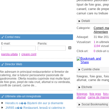
persoanelor pasionate 
tipuri de foie gras, pie
canard, carne de prepel
carnuri care nu trebuie
Detalii
Categorie:
Comert, ma
Alimentare
Contul meu
Adaugat:
31 Mar 201
Vizualizari:
1
in ultimel
E-mail:
Parola:
1194
vizuali
Click-uri:
0
click-uri c
parola uitata
|
creare cont
Director Web
Cuvinte cheie
Ne adresam in principal restaurantelor si firmelor de
catering, dar si tuturor persoanelor pasionate de
foiegras, foie gras, foi
gastronomie. Oferta noastra cuprinde mai multe tipuri
afumat, carne de mangal
de foie gras, piept de rata crud, afumat si cu verdeata,
confit de canard, carne de...
Etichete
foiegras
foie gras
fois
Ultimele site-uri inregistrate
afumat
carne de manga
Heratis.ro a�� Bijuterii din aur și diamante
Social Bookmarking
JAR85 a�� Restaurant, terasă și catering in