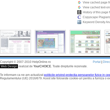
View cached page f
View cached text-on
History of this pag
Copyscape Plagiari
Keyword Density An
Copyright © 2007-2010 HelpOnline.ro
Portal
|
Dire
Web Design
realizat de
YourCHOICE
. Toate drepturile rezervate.
Te informam ca ne-am actualizat
politicile privind protectia persoanelor fizice in c
Regulamentului (UE) 2016/679. Acest site foloseste cookie-uri pentru a furniza o 