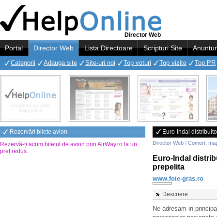
Director Web
Portal
Director Web
Lista Directoare
Scripturi Site
Anuntur
Categorii
Adauga site
Site-uri noi
Top voturi
Top vizite
Top PR
Rezervări bilete avion
Euro-Indal distribuit
Director Web
/
Comert, ma
Rezervă-ți acum biletul de avion prin AirWay.ro la un
preț redus
.
Euro-Indal distrib
prepelita
www.foie-gras.ro
Descriere
Ne adresam in principal 