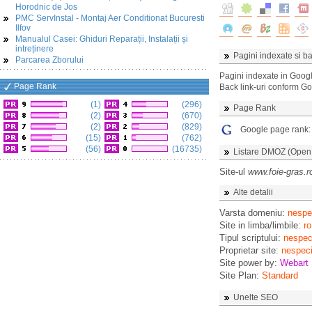
Horodnic de Jos
PMC ServInstal - Montaj Aer Conditionat Bucuresti
Ilfov
Manualul Casei: Ghiduri Reparații, Instalații și
intreținere
Pagini indexate si ba
Parcarea Zborului
Pagini indexate in Goog
Page Rank
Back link-uri conform G
(1)
(296)
Page Rank
(2)
(670)
(2)
(829)
Google page rank
(15)
(762)
(56)
(16735)
Listare DMOZ (Open D
Site-ul
www.foie-gras.r
Alte detalii
Varsta domeniu:
nespec
Site in limba/limbile:
ro
Tipul scriptului:
nespeci
Proprietar site:
nespeci
Site power by:
Webart 
Site Plan:
Standard
Unelte SEO