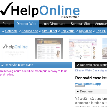
Director Web
Portal
Director Web
Lista Directoare
Scripturi Site
Anuntur
Categorii
Adauga site
Site-uri noi
Top voturi
Top vizite
Top PR
Rezervări bilete avion
Renovări case istori
Director Web
/
Casa si gra
Rezervă-ți acum biletul de avion prin AirWay.ro la un
preț redus
.
Renovări case ist
www.gamma.app
Descriere
Vă ajutăm să transform
elementele istorice și 