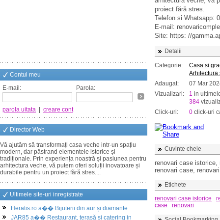
arhitectura veche, vă p
proiect fără stres.
Telefon si Whatsapp: 
E-mail: renovaricomp
Site: https: //gamma.
Detalii
Categorie:
Casa si gr
Arhitectura
Contul meu
Adaugat:
07 Mar 202
E-mail:
Parola:
Vizualizari:
1
in ultimel
384
vizualiz
parola uitata
|
creare cont
Click-uri:
0
click-uri c
Director Web
Vă ajutăm să transformați casa veche intr-un spațiu
Cuvinte cheie
modern, dar păstrand elementele istorice și
tradiționale. Prin experiența noastră și pasiunea pentru
renovari case istorice,
arhitectura veche, vă putem oferi soluții inovatoare și
renovari case, renovari
durabile pentru un proiect fără stres....
Etichete
Ultimele site-uri inregistrate
renovari case istorice
r
case
renovari
Heratis.ro a�� Bijuterii din aur și diamante
JAR85 a�� Restaurant, terasă și catering in
Social Bookmarking