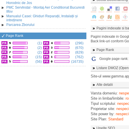
Horodnic de Jos
PMC ServInstal - Montaj Aer Conditionat Bucuresti
Ilfov
Manualul Casei: Ghiduri Reparații, Instalații și
intreținere
Parcarea Zborului
Pagini indexate si ba
Page Rank
Pagini indexate in Goog
Back link-uri conform G
(1)
(296)
(2)
(670)
Page Rank
(2)
(829)
(15)
(762)
Google page rank
(56)
(16735)
Listare DMOZ (Open D
Site-ul
www.gamma.ap
Alte detalii
Varsta domeniu:
nespec
Site in limba/limbile:
ro
Tipul scriptului:
nespeci
Proprietar site:
nespeci
Site power by:
nespeci
Site Plan:
Standard
Unelte SEO