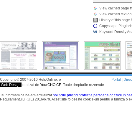
View cached page f
View cached text-on
History of this pag
Copyscape Plagiari
Keyword Density An
Copyright © 2007-2010 HelpOnline.ro
Portal
|
Dire
Web Design
realizat de
YourCHOICE
. Toate drepturile rezervate.
Te informam ca ne-am actualizat
politicile privind protectia persoanelor fizice in c
Regulamentului (UE) 2016/679. Acest site foloseste cookie-uri pentru a furniza o 