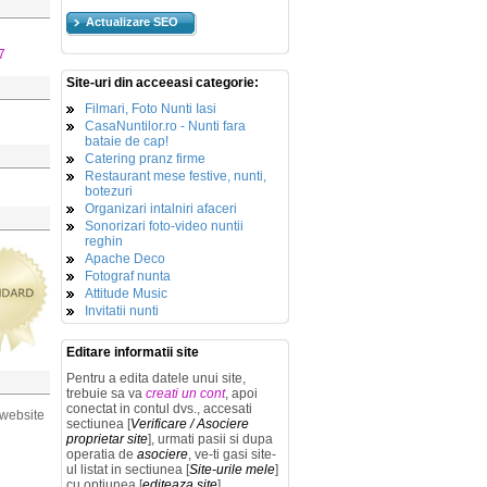
Actualizare SEO
7
Site-uri din acceeasi categorie:
Filmari, Foto Nunti Iasi
CasaNuntilor.ro - Nunti fara
bataie de cap!
Catering pranz firme
Restaurant mese festive, nunti,
botezuri
Organizari intalniri afaceri
Sonorizari foto-video nuntii
reghin
Apache Deco
Fotograf nunta
Attitude Music
Invitatii nunti
Editare informatii site
Pentru a edita datele unui site,
trebuie sa va
creati un cont
, apoi
conectat in contul dvs., accesati
 website
sectiunea [
Verificare / Asociere
proprietar site
], urmati pasii si dupa
operatia de
asociere
, ve-ti gasi site-
ul listat in sectiunea [
Site-urile mele
]
cu optiunea [
editeaza site
].