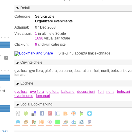
Detalii
Categorie:
Servicii utile
Organizare evenimente
Adaugat:
07 Dec 2008
Vizualizari:
1
in ultimele 30 zile
1698
vizualizari totale
Click-uri:
9
click-uri catre site
Site-ul
nu accepta
link exchnage.
Cuvinte cheie
gyoflora, gyo flora, gioflora, baloane, decoratiuni, flori, nunti, botezuri, ev
lumanari
Etichete
u,
a si
gyoflora
gyo flora
gioflora
baloane
decoratiuni
flori
nunti
botezuri
evenimente
lumanari
Social Bookmarking
n
uresti