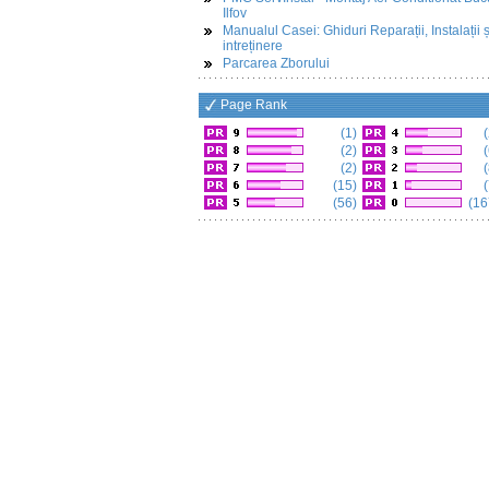
Ilfov
Manualul Casei: Ghiduri Reparații, Instalații ș
intreținere
Parcarea Zborului
Page Rank
(1)
(
(2)
(
(2)
(
(15)
(
(56)
(16