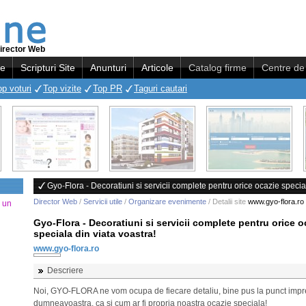
irector Web
re
Scripturi Site
Anunturi
Articole
Catalog firme
Centre de 
op voturi
Top vizite
Top PR
Taguri cautari
Gyo-Flora - Decoratiuni si servicii complete pentru orice ocazie special
Director Web
/
Servicii utile
/
Organizare evenimente
/ Detalii site
www.gyo-flora.ro
a un
Gyo-Flora - Decoratiuni si servicii complete pentru orice o
speciala din viata voastra!
www.gyo-flora.ro
Descriere
Noi, GYO-FLORA ne vom ocupa de fiecare detaliu, bine pus la punct imp
dumneavoastra, ca si cum ar fi propria noastra ocazie speciala!