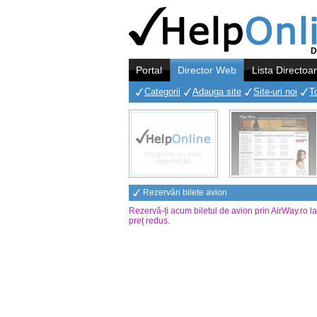
D
Portal
Director Web
Lista Directoa
Categorii
Adauga site
Site-uri noi
T
Rezervări bilete avion
Rezervă-ți acum biletul de avion prin AirWay.ro l
preț redus
.