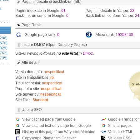
Pagini indexate si backlink-uri (IBL)
i
Pagini indexate in Google:
61
Pagini indexate in Yahoo:
23
Back link-uri conform Google:
0
Back link-uri conform Yahoo:
24
Page Rank
Google page rank:
0
Alexa rank:
19358460
296)
670)
Listare DMOZ (Open Directory Project)
829)
762)
Site-ul
www.gyo-flora.ro
nu este listat
in
Dmoz
.
735)
Alte detalii
Varsta domeniu:
nespecificat
Site in limba/limbile:
ro
Tipul scriptului:
nespecificat
Proprietar site:
nespecificat
Site power by:
nespecificat
Site Plan:
Standard
Unelte SEO
View cached page from Google
Google Trends for
View cached text-only page from Google
Similar pages
History of this page from Wayback Machine
Validate HTML
Copyscape Plagiarism Checker
Validate CSS