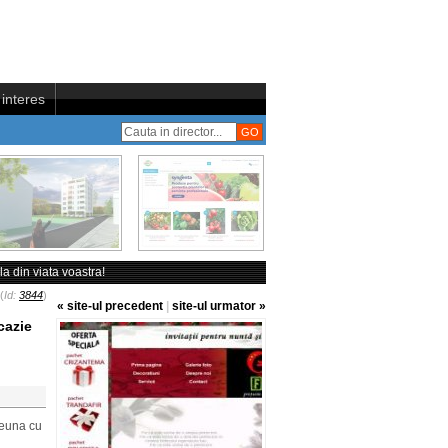
interes
a din viata voastra!
(
Id:
3844
)
« site-ul precedent
|
site-ul urmator »
cazie
reuna cu