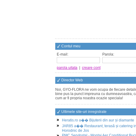
Contul meu
E-mail:
Parola:
parola uitata
|
creare cont
Director Web
Noi, GYO-FLORA ne vom ocupa de fiecare detali
bine pus la punct impreuna cu dumneavoastra, c
cum ar fi propria noastra ocazie speciala!
Ultimele site-uri inregistrate
Heratis.ro a�� Bijuterii din aur și diamante
JAR85 a�� Restaurant, terasă și catering i
Horodnic de Jos
PMC ServInstal - Montaj Aer Conditionat Buc