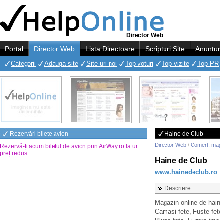
Director Web
Portal
Director Web
Lista Directoare
Scripturi Site
Anuntur
Categorii
Adauga site
Site-uri noi
Top voturi
Top vizite
Top PR
Rezervări bilete avion
Haine de Club
Director Web
/
Comert, ma
Rezervă-ți acum biletul de avion prin AirWay.ro la un
preț redus
.
Haine de Club
www.hainedeclub.ro
Descriere
Magazin online de hain
Camasi fete, Fuste fete