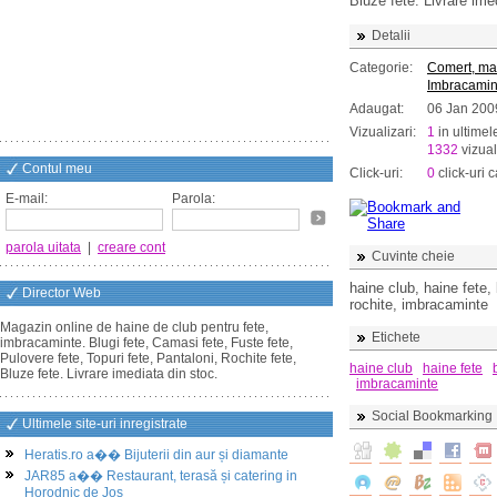
Bluze fete. Livrare ime
Detalii
Categorie:
Comert, ma
Imbracamin
Adaugat:
06 Jan 200
Vizualizari:
1
in ultimel
1332
vizual
Contul meu
Click-uri:
0
click-uri c
E-mail:
Parola:
parola uitata
|
creare cont
Cuvinte cheie
haine club, haine fete, 
Director Web
rochite, imbracaminte
Magazin online de haine de club pentru fete,
Etichete
imbracaminte. Blugi fete, Camasi fete, Fuste fete,
Pulovere fete, Topuri fete, Pantaloni, Rochite fete,
haine club
haine fete
Bluze fete. Livrare imediata din stoc.
imbracaminte
Social Bookmarking
Ultimele site-uri inregistrate
Heratis.ro a�� Bijuterii din aur și diamante
JAR85 a�� Restaurant, terasă și catering in
Horodnic de Jos