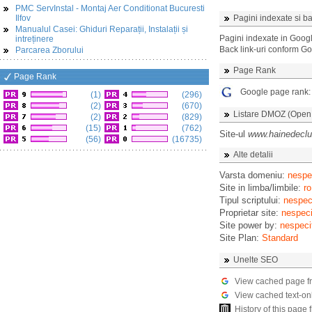
PMC ServInstal - Montaj Aer Conditionat Bucuresti
Ilfov
Pagini indexate si ba
Manualul Casei: Ghiduri Reparații, Instalații și
Pagini indexate in Goog
intreținere
Back link-uri conform G
Parcarea Zborului
Page Rank
Page Rank
Google page rank
(1)
(296)
(2)
(670)
Listare DMOZ (Open D
(2)
(829)
(15)
(762)
Site-ul
www.hainedeclu
(56)
(16735)
Alte detalii
Varsta domeniu:
nespec
Site in limba/limbile:
ro
Tipul scriptului:
nespeci
Proprietar site:
nespeci
Site power by:
nespeci
Site Plan:
Standard
Unelte SEO
View cached page f
View cached text-on
History of this pag