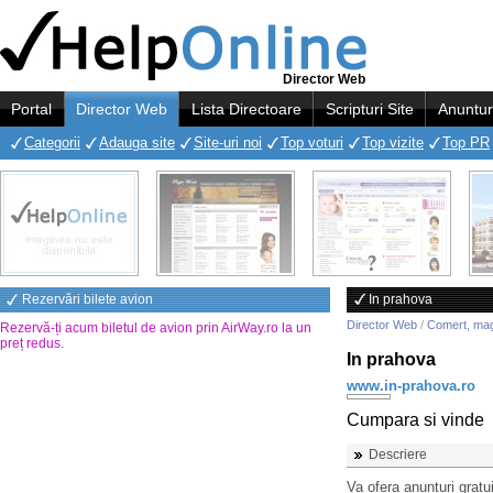
Director Web
Portal
Director Web
Lista Directoare
Scripturi Site
Anuntur
Categorii
Adauga site
Site-uri noi
Top voturi
Top vizite
Top PR
Rezervări bilete avion
In prahova
Director Web
/
Comert, ma
Rezervă-ți acum biletul de avion prin AirWay.ro la un
preț redus
.
In prahova
www.in-prahova.ro
Cumpara si vinde
Descriere
Va ofera anunturi gratui