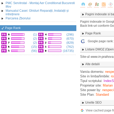
PMC ServInstal - Montaj Aer Conditionat Bucuresti
Ilfov
Manualul Casei: Ghiduri Reparații, Instalații și
intreținere
Pagini indexate si ba
Parcarea Zborului
Pagini indexate in Goog
Back link-uri conform G
Page Rank
Page Rank
(1)
(296)
(2)
(670)
Google page rank
(2)
(829)
(15)
(762)
Listare DMOZ (Open D
(56)
(16735)
Site-ul
www.in-prahova
Alte detalii
Varsta domeniu:
nespec
Site in limba/limbile:
ro
Tipul scriptului:
IndexS
Proprietar site:
Marian
Site power by:
nespeci
Site Plan:
Standard
Unelte SEO
View cached page f