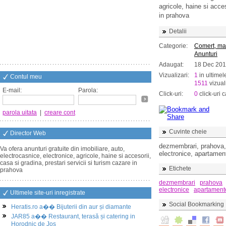
agricole, haine si acces
in prahova
Detalii
Categorie:
Comert, ma
Anunturi
Adaugat:
18 Dec 20
Vizualizari:
1
in ultimel
Contul meu
1511
vizuali
E-mail:
Parola:
Click-uri:
0
click-uri c
parola uitata
|
creare cont
Cuvinte cheie
Director Web
dezmembrari, prahova, m
Va ofera anunturi gratuite din imobiliare, auto,
electronice, apartament
electrocasnice, electronice, agricole, haine si accesorii,
casa si gradina, prestari servicii si turism cazare in
Etichete
prahova
dezmembrari
prahova
electronice
apartament
Ultimele site-uri inregistrate
Social Bookmarking
Heratis.ro a�� Bijuterii din aur și diamante
JAR85 a�� Restaurant, terasă și catering in
Horodnic de Jos