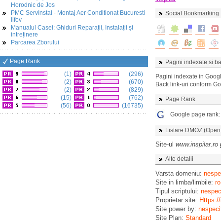
Horodnic de Jos
PMC ServInstal - Montaj Aer Conditionat Bucuresti
Social Bookmarking
Ilfov
Manualul Casei: Ghiduri Reparații, Instalații și
intreținere
Parcarea Zborului
Page Rank
Pagini indexate si ba
(1)
(296)
Pagini indexate in Goog
(2)
(670)
Back link-uri conform G
(2)
(829)
(15)
(762)
Page Rank
(56)
(16735)
Google page rank
Listare DMOZ (Open D
Site-ul
www.inspilar.ro
Alte detalii
Varsta domeniu:
nespec
Site in limba/limbile:
ro
Tipul scriptului:
nespeci
Proprietar site:
Https://
Site power by:
nespeci
Site Plan:
Standard