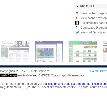
Unelte SEO
View cached page f
View cached text-on
History of this pag
Copyscape Plagiari
Keyword Density An
Copyright © 2007-2010 HelpOnline.ro
Portal
|
Dire
Web Design
realizat de
YourCHOICE
. Toate drepturile rezervate.
Te informam ca ne-am actualizat
politicile privind protectia persoanelor fizice in c
Regulamentului (UE) 2016/679. Acest site foloseste cookie-uri pentru a furniza o 