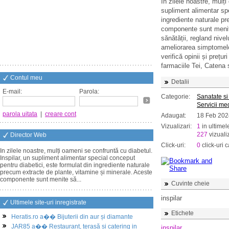
In zilele noastre, mulț
supliment alimentar spe
ingrediente naturale p
componente sunt menite
sănătății, regland nivel
ameliorarea simptomelo
verifică opinii și prețur
farmaciile Tei, Catena
Contul meu
Detalii
E-mail:
Parola:
Categorie:
Sanatate si
Servicii me
parola uitata
|
creare cont
Adaugat:
18 Feb 202
Vizualizari:
1
in ultimel
227
vizualiz
Director Web
Click-uri:
0
click-uri c
In zilele noastre, mulți oameni se confruntă cu diabetul.
Inspilar, un supliment alimentar special conceput
pentru diabetici, este formulat din ingrediente naturale
precum extracte de plante, vitamine și minerale. Aceste
componente sunt menite să...
Cuvinte cheie
inspilar
Ultimele site-uri inregistrate
Etichete
Heratis.ro a�� Bijuterii din aur și diamante
JAR85 a�� Restaurant, terasă și catering in
inspilar