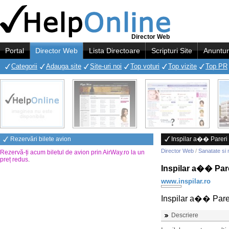
Director Web
Portal
Director Web
Lista Directoare
Scripturi Site
Anuntur
Categorii
Adauga site
Site-uri noi
Top voturi
Top vizite
Top PR
Rezervări bilete avion
Inspilar a�� Pareri 
Director Web
/
Sanatate si 
Rezervă-ți acum biletul de avion prin AirWay.ro la un
preț redus
.
Inspilar a�� Pare
www.inspilar.ro
Inspilar a�� Parer
Descriere