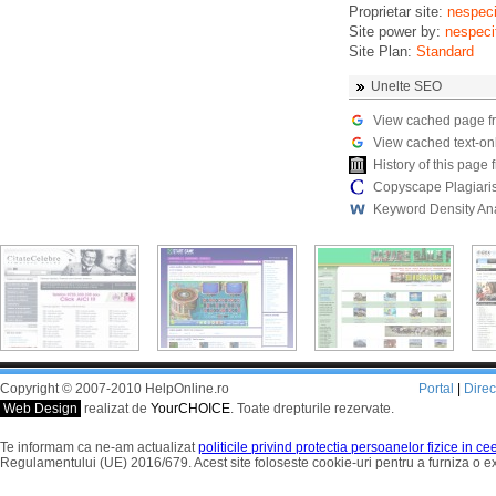
Proprietar site:
nespeci
Site power by:
nespeci
Site Plan:
Standard
Unelte SEO
View cached page f
View cached text-on
History of this pag
Copyscape Plagiari
Keyword Density An
Copyright © 2007-2010 HelpOnline.ro
Portal
|
Dire
Web Design
realizat de
YourCHOICE
. Toate drepturile rezervate.
Te informam ca ne-am actualizat
politicile privind protectia persoanelor fizice in c
Regulamentului (UE) 2016/679. Acest site foloseste cookie-uri pentru a furniza o 