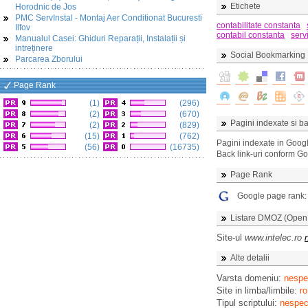
Etichete
Horodnic de Jos
PMC ServInstal - Montaj Aer Conditionat Bucuresti
contabilitate constanta
Ilfov
contabil constanta
servi
Manualul Casei: Ghiduri Reparații, Instalații și
intreținere
Social Bookmarking
Parcarea Zborului
Page Rank
(1)
(296)
(2)
(670)
Pagini indexate si ba
(2)
(829)
(15)
(762)
Pagini indexate in Goog
(56)
(16735)
Back link-uri conform G
Page Rank
Google page rank
Listare DMOZ (Open D
Site-ul
www.intelec.ro
Alte detalii
Varsta domeniu:
nespec
Site in limba/limbile:
ro
Tipul scriptului:
nespeci