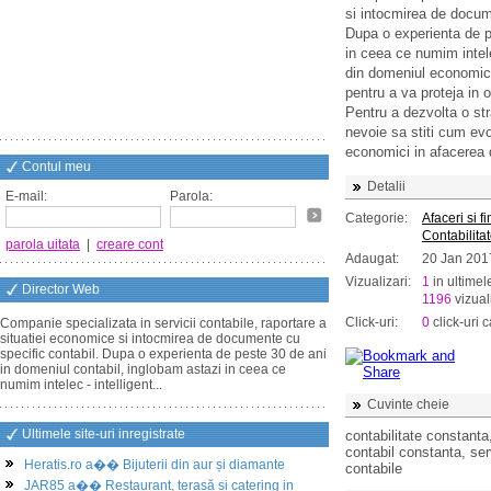
si intocmirea de docum
Dupa o experienta de p
in ceea ce numim intele
din domeniul economic,
pentru a va proteja in
Pentru a dezvolta o st
nevoie sa stiti cum evo
economici in afacerea
Contul meu
Detalii
E-mail:
Parola:
Categorie:
Afaceri si f
Contabilita
parola uitata
|
creare cont
Adaugat:
20 Jan 201
Vizualizari:
1
in ultimel
Director Web
1196
vizuali
Click-uri:
0
click-uri c
Companie specializata in servicii contabile, raportare a
situatiei economice si intocmirea de documente cu
specific contabil. Dupa o experienta de peste 30 de ani
in domeniul contabil, inglobam astazi in ceea ce
numim intelec - intelligent...
Cuvinte cheie
Ultimele site-uri inregistrate
contabilitate constanta
contabil constanta, serv
Heratis.ro a�� Bijuterii din aur și diamante
contabile
JAR85 a�� Restaurant, terasă și catering in