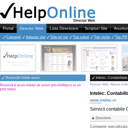
Director Web
Portal
Director Web
Lista Directoare
Scripturi Site
Anuntur
Categorii
Adauga site
Site-uri noi
Top voturi
Top vizite
Top PR
Rezervări bilete avion
Intelec: Contabilitate
Director Web
/
Afaceri si fi
Rezervă-ți acum biletul de avion prin AirWay.ro la un
preț redus
.
Intelec: Contabili
www.intelec.ro
Servicii contabile
Descriere
Companie specializata i