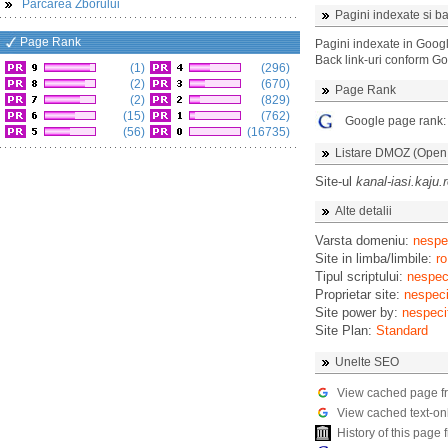
Parcarea Zborului
Pagini indexate si ba
Page Rank
Pagini indexate in Goog
Back link-uri conform G
(1)
(296)
(2)
(670)
Page Rank
(2)
(829)
(15)
(762)
Google page rank
(56)
(16735)
Listare DMOZ (Open D
Site-ul
kanal-iasi.kaju.
Alte detalii
Varsta domeniu:
nespec
Site in limba/limbile:
ro
Tipul scriptului:
nespeci
Proprietar site:
nespeci
Site power by:
nespeci
Site Plan:
Standard
Unelte SEO
View cached page f
View cached text-on
History of this pag