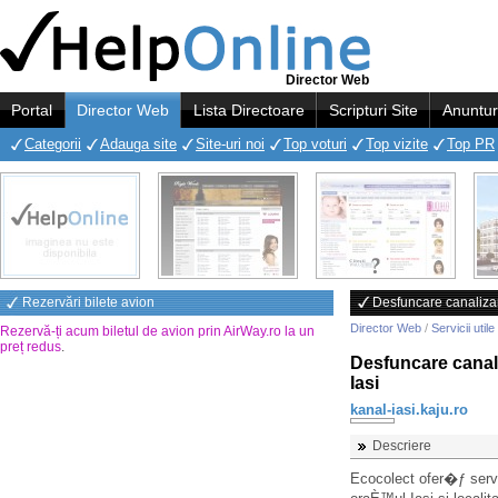
Director Web
Portal
Director Web
Lista Directoare
Scripturi Site
Anuntur
Categorii
Adauga site
Site-uri noi
Top voturi
Top vizite
Top PR
Rezervări bilete avion
Desfuncare canalizare
Director Web
/
Servicii utile
Rezervă-ți acum biletul de avion prin AirWay.ro la un
preț redus
.
Desfuncare canali
Iasi
kanal-iasi.kaju.ro
Descriere
Ecocolect ofer�ƒ servi