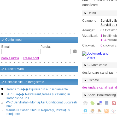
oraÈ™ul Iasi si localit
canalizare .
Detalii
Categorie:
Servicii util
Servicii de
Adaugat:
07 Oct 201
Vizualizari:
1
in ultimel
Contul meu
1130
vizuali
Click-uri:
0
click-uri c
E-mail:
Parola:
parola uitata
|
creare cont
Cuvinte cheie
Director Web
desfundare canal iasi, 
Etichete
Ultimele site-uri inregistrate
desfundare canal iasi
d
Heratis.ro a�� Bijuterii din aur și diamante
JAR85 a�� Restaurant, terasă și catering in
Social Bookmarking
Horodnic de Jos
PMC ServInstal - Montaj Aer Conditionat Bucuresti
Ilfov
Manualul Casei: Ghiduri Reparații, Instalații și
intreținere