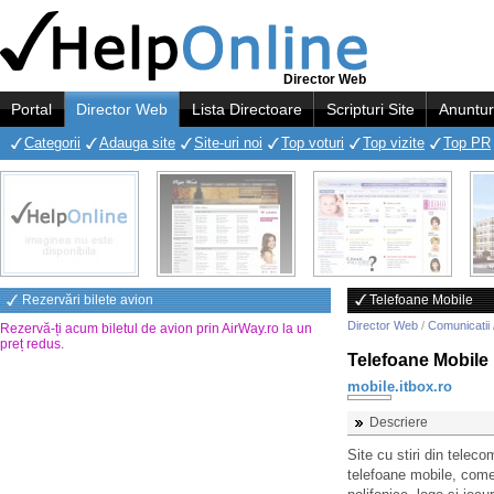
Director Web
Portal
Director Web
Lista Directoare
Scripturi Site
Anuntur
Categorii
Adauga site
Site-uri noi
Top voturi
Top vizite
Top PR
Rezervări bilete avion
Telefoane Mobile
Director Web
/
Comunicatii
Rezervă-ți acum biletul de avion prin AirWay.ro la un
preț redus
.
Telefoane Mobile
mobile.itbox.ro
Descriere
Site cu stiri din telec
telefoane mobile, comen