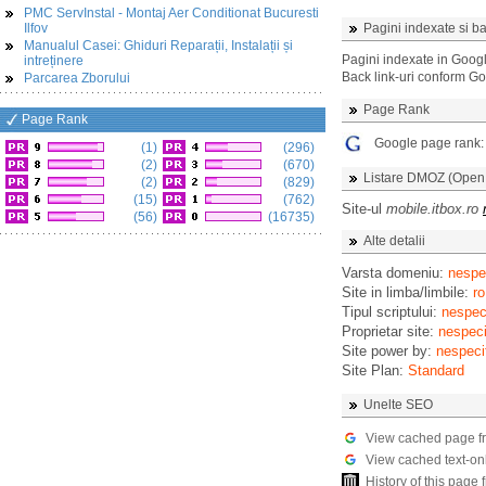
PMC ServInstal - Montaj Aer Conditionat Bucuresti
Ilfov
Pagini indexate si ba
Manualul Casei: Ghiduri Reparații, Instalații și
Pagini indexate in Goog
intreținere
Back link-uri conform G
Parcarea Zborului
Page Rank
Page Rank
Google page rank
(1)
(296)
(2)
(670)
Listare DMOZ (Open D
(2)
(829)
(15)
(762)
Site-ul
mobile.itbox.ro
(56)
(16735)
Alte detalii
Varsta domeniu:
nespec
Site in limba/limbile:
ro
Tipul scriptului:
nespeci
Proprietar site:
nespeci
Site power by:
nespeci
Site Plan:
Standard
Unelte SEO
View cached page f
View cached text-on
History of this pag