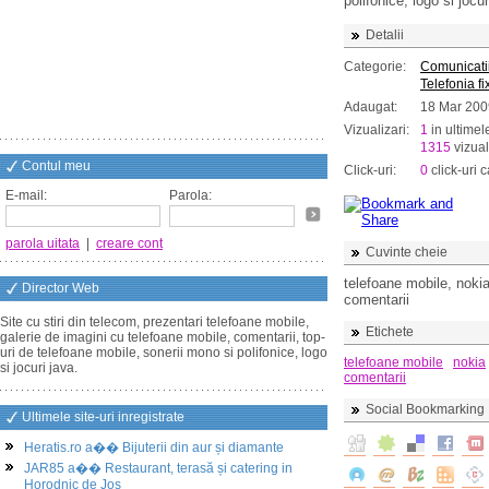
polifonice, logo si jocur
Detalii
Categorie:
Comunicati
Telefonia fi
Adaugat:
18 Mar 200
Vizualizari:
1
in ultimel
1315
vizual
Contul meu
Click-uri:
0
click-uri c
E-mail:
Parola:
parola uitata
|
creare cont
Cuvinte cheie
telefoane mobile, nokia
Director Web
comentarii
Site cu stiri din telecom, prezentari telefoane mobile,
Etichete
galerie de imagini cu telefoane mobile, comentarii, top-
uri de telefoane mobile, sonerii mono si polifonice, logo
telefoane mobile
nokia
si jocuri java.
comentarii
Social Bookmarking
Ultimele site-uri inregistrate
Heratis.ro a�� Bijuterii din aur și diamante
JAR85 a�� Restaurant, terasă și catering in
Horodnic de Jos