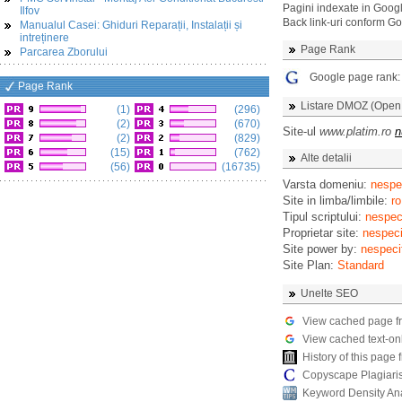
Pagini indexate in Goog
Ilfov
Back link-uri conform G
Manualul Casei: Ghiduri Reparații, Instalații și
intreținere
Page Rank
Parcarea Zborului
Google page rank
Page Rank
Listare DMOZ (Open D
(1)
(296)
(2)
(670)
Site-ul
www.platim.ro
n
(2)
(829)
(15)
(762)
Alte detalii
(56)
(16735)
Varsta domeniu:
nespec
Site in limba/limbile:
ro
Tipul scriptului:
nespeci
Proprietar site:
nespeci
Site power by:
nespeci
Site Plan:
Standard
Unelte SEO
View cached page f
View cached text-on
History of this pag
Copyscape Plagiari
Keyword Density An