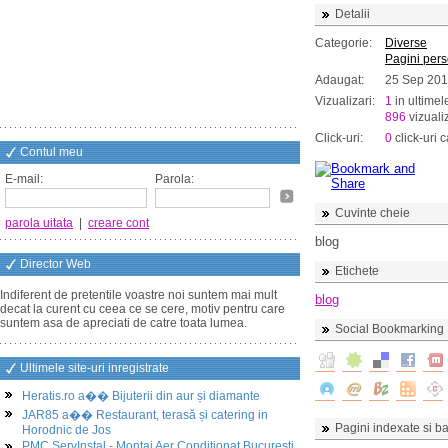
Detalii
Categorie:
Diverse
Pagini per
Adaugat:
25 Sep 20
Vizualizari:
1
in ultimel
896
vizualiz
Click-uri:
0
click-uri c
Contul meu
E-mail:
Parola:
Cuvinte cheie
parola uitata
|
creare cont
blog
Director Web
Etichete
Indiferent de pretentile voastre noi suntem mai mult
blog
decat la curent cu ceea ce se cere, motiv pentru care
suntem asa de apreciati de catre toata lumea.
Social Bookmarking
Ultimele site-uri inregistrate
Heratis.ro a�� Bijuterii din aur și diamante
JAR85 a�� Restaurant, terasă și catering in
Pagini indexate si ba
Horodnic de Jos
PMC ServInstal - Montaj Aer Conditionat Bucuresti