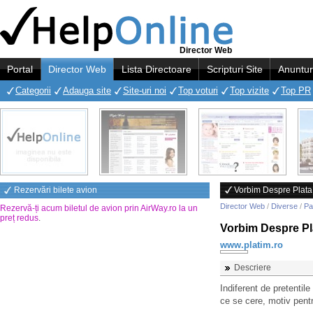
Director Web
Portal
Director Web
Lista Directoare
Scripturi Site
Anuntur
Categorii
Adauga site
Site-uri noi
Top voturi
Top vizite
Top PR
Rezervări bilete avion
Vorbim Despre Plata
Director Web
/
Diverse
/
Pa
Rezervă-ți acum biletul de avion prin AirWay.ro la un
preț redus
.
Vorbim Despre Pl
www.platim.ro
Descriere
Indiferent de pretentil
ce se cere, motiv pent