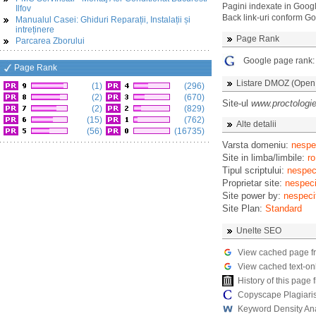
Pagini indexate in Goog
Ilfov
Back link-uri conform G
Manualul Casei: Ghiduri Reparații, Instalații și
intreținere
Page Rank
Parcarea Zborului
Google page rank
Page Rank
Listare DMOZ (Open D
(1)
(296)
(2)
(670)
Site-ul
www.proctologie
(2)
(829)
(15)
(762)
Alte detalii
(56)
(16735)
Varsta domeniu:
nespec
Site in limba/limbile:
ro
Tipul scriptului:
nespeci
Proprietar site:
nespeci
Site power by:
nespeci
Site Plan:
Standard
Unelte SEO
View cached page f
View cached text-on
History of this pag
Copyscape Plagiari
Keyword Density An