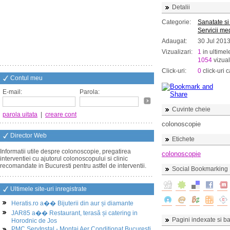
Detalii
Categorie:
Sanatate si
Servicii me
Adaugat:
30 Jul 201
Vizualizari:
1
in ultimel
1054
vizual
Click-uri:
0
click-uri c
Contul meu
E-mail:
Parola:
Cuvinte cheie
parola uitata
|
creare cont
colonoscopie
Director Web
Etichete
Informatii utile despre colonoscopie, pregatirea
colonoscopie
interventiei cu ajutorul colonoscopului si clinic
recomandate in Bucuresti pentru astfel de interventii.
Social Bookmarking
Ultimele site-uri inregistrate
Heratis.ro a�� Bijuterii din aur și diamante
JAR85 a�� Restaurant, terasă și catering in
Pagini indexate si ba
Horodnic de Jos
PMC ServInstal - Montaj Aer Conditionat Bucuresti