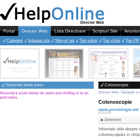
Director Web
Portal
Director Web
Lista Directoare
Scripturi Site
Anuntur
Categorii
Adauga site
Site-uri noi
Top voturi
Top vizite
Top PR
Rezervări bilete avion
Colonoscopie
Director Web
/
Sanatate si 
Rezervă-ți acum biletul de avion prin AirWay.ro la un
preț redus
.
Colonoscopie
www.proctologie.net
Descriere
Informatii utile despre 
colonoscopului si clini