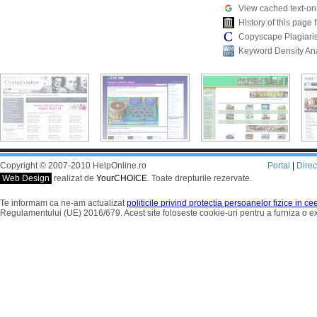
View cached text-on
History of this pag
Copyscape Plagiari
Keyword Density An
Copyright © 2007-2010 HelpOnline.ro
Portal
|
Dire
Web Design
realizat de
YourCHOICE
. Toate drepturile rezervate.
Te informam ca ne-am actualizat
politicile privind protectia persoanelor fizice in c
Regulamentului (UE) 2016/679. Acest site foloseste cookie-uri pentru a furniza o 