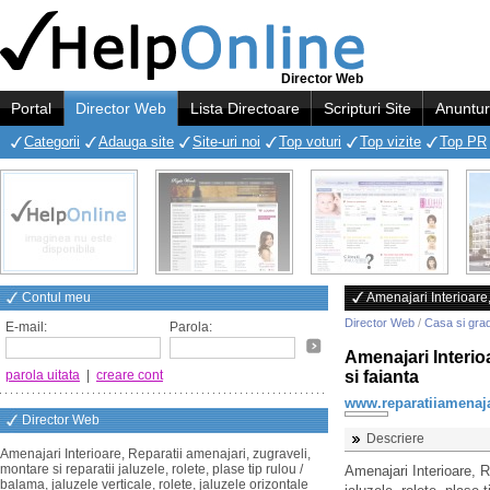
Director Web
Portal
Director Web
Lista Directoare
Scripturi Site
Anuntur
Categorii
Adauga site
Site-uri noi
Top voturi
Top vizite
Top PR
Contul meu
Amenajari Interioare,
Director Web
/
Casa si gra
E-mail:
Parola:
Amenajari Interioa
parola uitata
|
creare cont
si faianta
www.reparatiiamenaja
Director Web
Descriere
Amenajari Interioare, Reparatii amenajari, zugraveli,
montare si reparatii jaluzele, rolete, plase tip rulou /
Amenajari Interioare, R
balama, jaluzele verticale, rolete, jaluzele orizontale