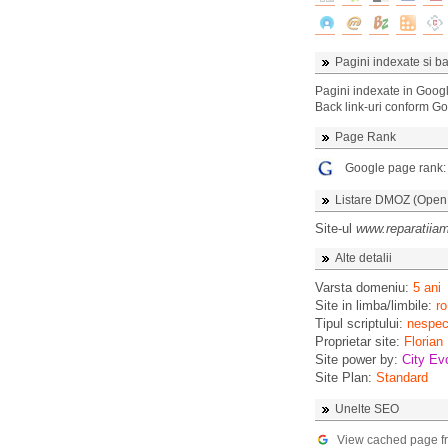
Pagini indexate si ba
Pagini indexate in Goog
Back link-uri conform G
Page Rank
Google page rank
Listare DMOZ (Open D
Site-ul
www.reparatiiam
Alte detalii
Varsta domeniu:
5 ani
Site in limba/limbile:
ro
Tipul scriptului:
nespeci
Proprietar site:
Florian
Site power by:
City Ev
Site Plan:
Standard
Unelte SEO
View cached page f