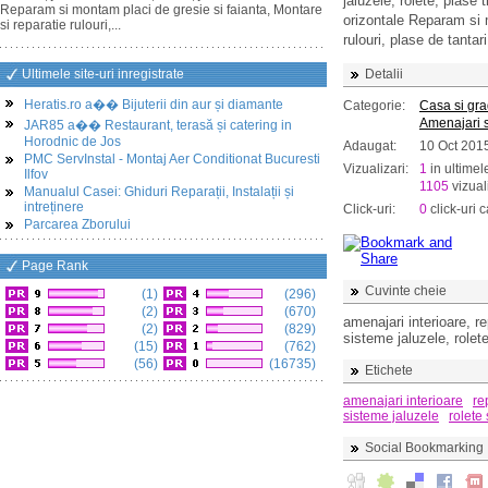
jaluzele, rolete, plase t
Reparam si montam placi de gresie si faianta, Montare
orizontale Reparam si m
si reparatie rulouri,...
rulouri, plase de tantari
Ultimele site-uri inregistrate
Detalii
Heratis.ro a�� Bijuterii din aur și diamante
Categorie:
Casa si gr
Amenajari s
JAR85 a�� Restaurant, terasă și catering in
Horodnic de Jos
Adaugat:
10 Oct 201
PMC ServInstal - Montaj Aer Conditionat Bucuresti
Vizualizari:
1
in ultimel
Ilfov
1105
vizuali
Manualul Casei: Ghiduri Reparații, Instalații și
intreținere
Click-uri:
0
click-uri c
Parcarea Zborului
Page Rank
Cuvinte cheie
(1)
(296)
(2)
(670)
amenajari interioare, re
(2)
(829)
sisteme jaluzele, rolete
(15)
(762)
(56)
(16735)
Etichete
amenajari interioare
re
sisteme jaluzele
rolete 
Social Bookmarking