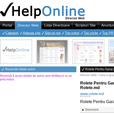
Director Web
Portal
Director Web
Lista Directoare
Scripturi Site
Anuntur
Categorii
Adauga site
Site-uri noi
Top voturi
Top vizite
Top PR
Rezervări bilete avion
Rolete Pentru Garaj 
Director Web
/
Casa si gra
Rezervă-ți acum biletul de avion prin AirWay.ro la un
preț redus
.
Rolete Pentru Gar
Rolete.md
www.rolete.md
Rolete Pentru Gara
Descriere