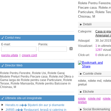
Rolete Pentru Ferestre
Fiecare casa. Rolete.
Particulare, Rolete Te
Chisinau, M
Detalii
Categorie:
Casa si gr
Amenajari s
Contul meu
Adaugat:
30 Jul 201
E-mail:
Parola:
Vizualizari:
1
in ultimel
1287
vizual
Click-uri:
0
click-uri c
parola uitata
|
creare cont
Director Web
Rolete Pentru Ferestre, Rolete Usi, Rolete Garaj
Cuvinte cheie
Modele Preturi Pentru Fiecare casa. Rolete.md Ofera o
Gama larga de Rolete pentru case Particulare, Rolete
rolete, rolete md, rolet
Terase, Rolete Mansarda, Rolete pentru Balcoane in
preturi
Chisinau, M
Etichete
Ultimele site-uri inregistrate
rolete
rolete md
rolete
preturi
Heratis.ro a�� Bijuterii din aur și diamante
Social Bookmarking
JAR85 a�� Restaurant, terasă și catering in