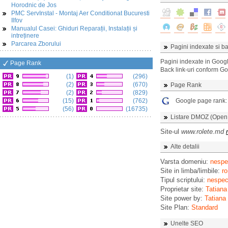
Horodnic de Jos
PMC ServInstal - Montaj Aer Conditionat Bucuresti
Ilfov
Manualul Casei: Ghiduri Reparații, Instalații și
intreținere
Parcarea Zborului
Pagini indexate si ba
Pagini indexate in Goog
Page Rank
Back link-uri conform G
(1)
(296)
(2)
(670)
Page Rank
(2)
(829)
(15)
(762)
Google page rank
(56)
(16735)
Listare DMOZ (Open D
Site-ul
www.rolete.md
Alte detalii
Varsta domeniu:
nespec
Site in limba/limbile:
ro
Tipul scriptului:
nespeci
Proprietar site:
Tatiana
Site power by:
Tatiana
Site Plan:
Standard
Unelte SEO