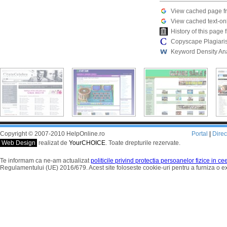
View cached page f
View cached text-on
History of this pag
Copyscape Plagiari
Keyword Density An
Copyright © 2007-2010 HelpOnline.ro
Portal
|
Dire
Web Design
realizat de
YourCHOICE
. Toate drepturile rezervate.
Te informam ca ne-am actualizat
politicile privind protectia persoanelor fizice in c
Regulamentului (UE) 2016/679. Acest site foloseste cookie-uri pentru a furniza o 