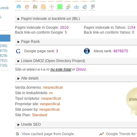
uresti
i
Pagini indexate si backlink-uri (IBL)
Pagini indexate in Google:
2010
Pagini indexate in Yahoo:
1154
Back link-uri conform Google:
5
Back link-uri conform Yahoo:
0
Page Rank
296)
670)
Google page rank:
3
Alexa rank:
4876670
829)
762)
Listare DMOZ (Open Directory Project)
735)
Site-ul
www.t-a-t-a.ro
nu este listat
in
Dmoz
.
Alte detalii
Varsta domeniu:
nespecificat
Site in limba/limbile:
ro
Tipul scriptului:
nespecificat
Proprietar site:
nespecificat
Site power by:
nespecificat
Site Plan:
Standard
Unelte SEO
View cached page from Google
Google Trends for