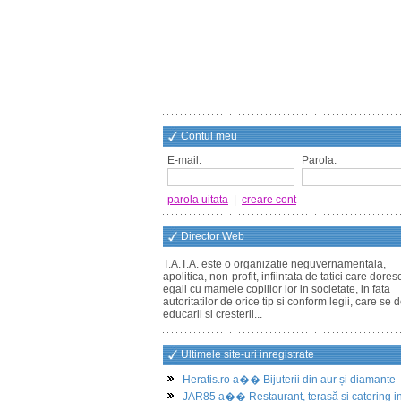
Contul meu
E-mail:
Parola:
parola uitata
|
creare cont
Director Web
T.A.T.A. este o organizatie neguvernamentala,
apolitica, non-profit, infiintata de tatici care dores
egali cu mamele copiilor lor in societate, in fata
autoritatilor de orice tip si conform legii, care se 
educarii si cresterii...
Ultimele site-uri inregistrate
Heratis.ro a�� Bijuterii din aur și diamante
JAR85 a�� Restaurant, terasă și catering i