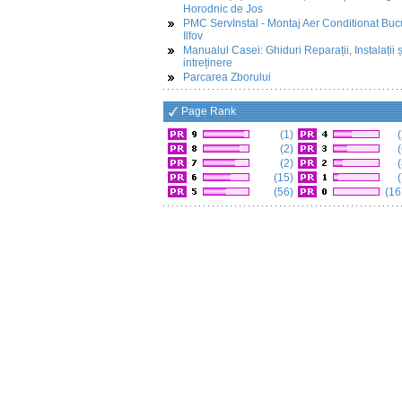
Horodnic de Jos
PMC ServInstal - Montaj Aer Conditionat Buc
Ilfov
Manualul Casei: Ghiduri Reparații, Instalații ș
intreținere
Parcarea Zborului
Page Rank
(1)
(
(2)
(
(2)
(
(15)
(
(56)
(16