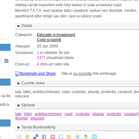
inteleg cat de important este rolul tatalui in viata propriului copil.
Membrii T.A.T.A. sunt asadar tatici casatoriti, vaduvi sau divortati, crestini,
apartinand altor religii sau atei, care-si iubesc copiii.
Detalii
Categorie:
Educatie si invatamant
Copii si parinti
Adaugat:
20 Jan 2009
Vizualizari:
1
in ultimele 30 zile
1377
vizualizari totale
Click-uri:
4
click-uri catre site
Site-ul
nu accepta
link exchnage.
Cuvinte cheie
tata, tatici, antidiscriminare, copil, custodie, alianta, protectie, casatorit, div
c sa fie
educare
dedica
Etichete
tata
tatici
antidiscriminare
copil
custodie
alianta
protectie
casatorit
divortat
educare
Social Bookmarking
n