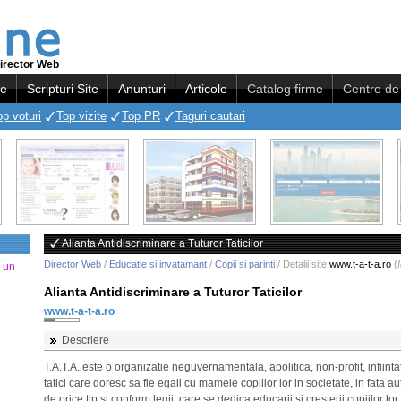
irector Web
re
Scripturi Site
Anunturi
Articole
Catalog firme
Centre de 
op voturi
Top vizite
Top PR
Taguri cautari
Alianta Antidiscriminare a Tuturor Taticilor
Director Web
/
Educatie si invatamant
/
Copii si parinti
/ Detalii site
www.t-a-t-a.ro
(
a un
Alianta Antidiscriminare a Tuturor Taticilor
www.t-a-t-a.ro
Descriere
T.A.T.A. este o organizatie neguvernamentala, apolitica, non-profit, infiint
tatici care doresc sa fie egali cu mamele copiilor lor in societate, in fata aut
de orice tip si conform legii, care se dedica educarii si cresterii copiilor lor