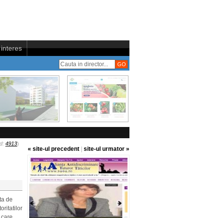
interes
Id:
4913
)
« site-ul precedent
|
site-ul urmator »
ata de
oritatilor
, care