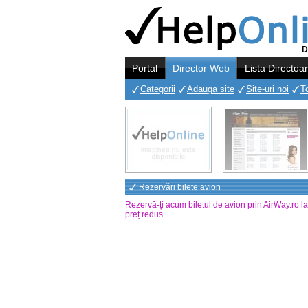
D
Portal
Director Web
Lista Directoa
Categorii
Adauga site
Site-uri noi
T
Rezervări bilete avion
Rezervă-ți acum biletul de avion prin AirWay.ro l
preț redus
.