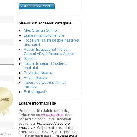
Actualizare SEO
Site-uri din acceeasi categorie:
Mos Craciun Online
Lumea mamicilor fericite
Tot ce vrei sa stii despre nasterea
unui copil
Autism Educational Project -
Cursuri ABA si Resurse Autism
Sarcina
Jocuri de copii - Cresterea
copilului
Povestea Noastra
EmaLaScoala -
Tabara de teatru si film all
inclusive
Esti stangaci?
Editare informatii site
Pentru a edita datele unui site,
trebuie sa va
creati un cont
, apoi
conectat in contul dvs., accesati
sectiunea [
Verificare / Asociere
proprietar site
], urmati pasii si dupa
operatia de
asociere
, ve-ti gasi site-
 website
ul listat in sectiunea [
Site-urile mele
]