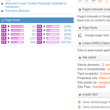
Manualul Casei: Ghiduri Reparații, Instalații și
intreținere
Pagini indexate si ba
Parcarea Zborului
Pagini indexate in Goog
Page Rank
Back link-uri conform G
(1)
(296)
Page Rank
(2)
(670)
(2)
(829)
Google page rank
(15)
(762)
(56)
(16735)
Listare DMOZ (Open D
Site-ul
www.tonuri-apel
Alte detalii
Varsta domeniu:
11 ani
Site in limba/limbile:
ro
Tipul scriptului:
Custo
Proprietar site:
Marcu 
Site power by:
nespeci
Site Plan:
Standard
Unelte SEO
View cached page f
View cached text-on