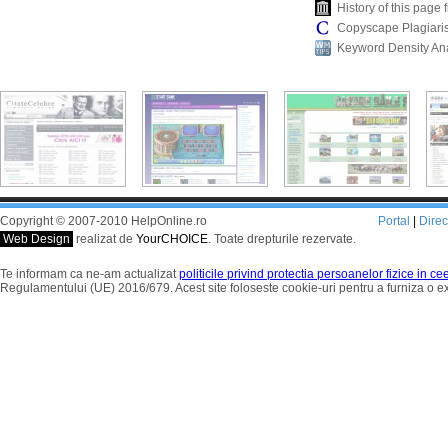
History of this pag
Copyscape Plagiari
Keyword Density An
Copyright © 2007-2010 HelpOnline.ro
Portal
|
Dire
Web Design
realizat de
YourCHOICE
. Toate drepturile rezervate.
Te informam ca ne-am actualizat
politicile privind protectia persoanelor fizice in c
Regulamentului (UE) 2016/679. Acest site foloseste cookie-uri pentru a furniza o 