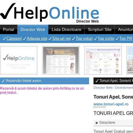
Director Web
Portal
Director Web
Lista Directoare
Scripturi Site
Anuntur
Categorii
Adauga site
Site-uri noi
Top voturi
Top vizite
Top PR
Rezervări bilete avion
Tonuri Apel, Sonerii
Director Web
/
Divertismen
Rezervă-ți acum biletul de avion prin AirWay.ro la un
preț redus
.
Tonuri Apel, Son
www.tonuri-apel.ro
TONURI APEL GR
Descriere
Tonuri Apel Gratuit pe