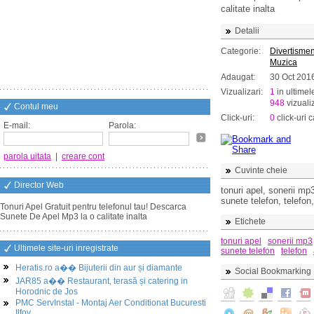
calitate inalta
Detalii
Categorie:
Divertismen
Muzica
Adaugat:
30 Oct 201
Vizualizari:
1
in ultimel
948
vizualiz
Contul meu
Click-uri:
0
click-uri c
E-mail:
Parola:
parola uitata
|
creare cont
Cuvinte cheie
Director Web
tonuri apel, sonerii mp3
sunete telefon, telefon
Tonuri Apel Gratuit pentru telefonul tau! Descarca
Sunete De Apel Mp3 la o calitate inalta
Etichete
tonuri apel
sonerii mp3
Ultimele site-uri inregistrate
sunete telefon
telefon
Heratis.ro a�� Bijuterii din aur și diamante
Social Bookmarking
JAR85 a�� Restaurant, terasă și catering in
Horodnic de Jos
PMC ServInstal - Montaj Aer Conditionat Bucuresti
Ilfov