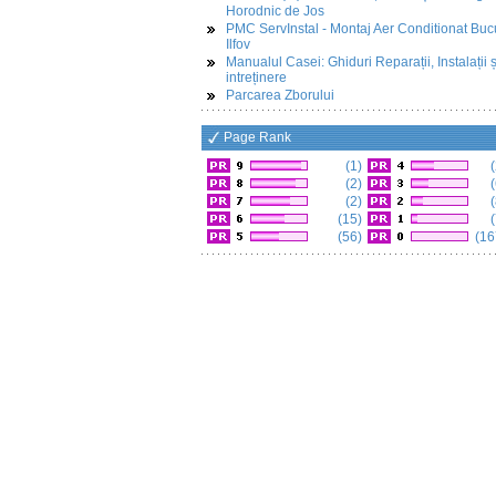
Horodnic de Jos
PMC ServInstal - Montaj Aer Conditionat Buc
Ilfov
Manualul Casei: Ghiduri Reparații, Instalații ș
intreținere
Parcarea Zborului
Page Rank
(1)
(
(2)
(
(2)
(
(15)
(
(56)
(16