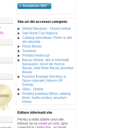
Actualizare SEO
Site-uri din acceeasi categorie:
7
Ghidul Bacaului - Orasul online
70
Sali Nunti Cluj Napoca
Catalog Ialomitean: Firme si stiri
din Ialomita.
Pizza Bacau
Suceava
Portalul braila-azi
Bacau Online: stiri si informatii
bacauane, locuri de munca
Bacau, lista firme Bacau,anunturi
Bacau
Furnizor Energie Electrica si
Gaze naturale | Aderro GP
Energy
Sibiu - Online
Portalul judetului Bihor, catalog
firme, harta oradea, anunturi -
Home
Editare informatii site
Pentru a edita datele unui site,
trebuie sa va
creati un cont
, apoi
conectat in contul dvs., accesati