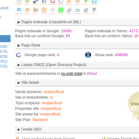
uresti
i
Pagini indexate si backlink-uri (IBL)
Pagini indexate in Google:
19300
Pagini indexate in Yahoo:
4271
Back link-uri conform Google:
65
Back link-uri conform Yahoo:
18
Page Rank
296)
670)
Google page rank:
4
Alexa rank:
498006
829)
762)
Listare DMOZ (Open Directory Project)
735)
Site-ul
www.tusiromania.ro
nu este listat
in
Dmoz
.
Alte detalii
Varsta domeniu:
nespecificat
Site in limba/limbile:
ro
Tipul scriptului:
nespecificat
Proprietar site:
nespecificat
Site power by:
nespecificat
Site Plan:
Standard
Unelte SEO