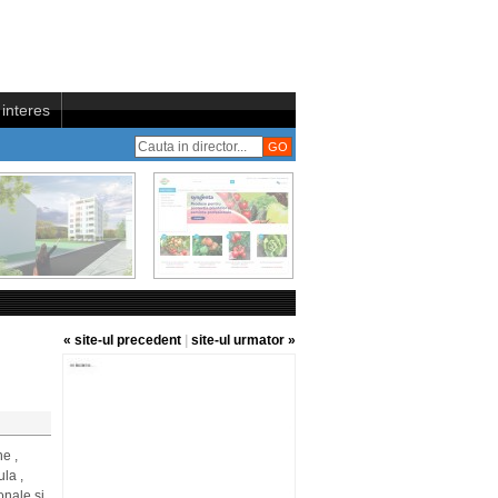
interes
« site-ul precedent
|
site-ul urmator »
ne ,
ula ,
onale si