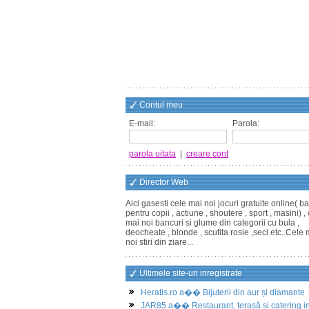
Contul meu
E-mail:
Parola:
parola uitata
|
creare cont
Director Web
Aici gasesti cele mai noi jocuri gratuite online( ba
pentru copii , actiune , shoutere , sport , masini) ,
mai noi bancuri si glume din categorii cu bula ,
deocheate , blonde , scufita rosie ,seci etc..Cele 
noi stiri din ziare...
Ultimele site-uri inregistrate
Heratis.ro a�� Bijuterii din aur și diamante
JAR85 a�� Restaurant, terasă și catering i