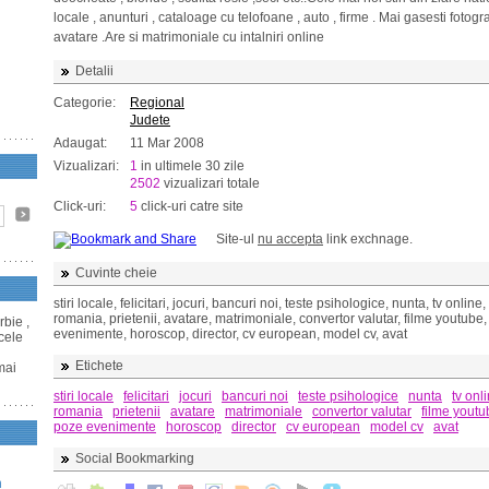
locale , anunturi , cataloage cu telofoane , auto , firme . Mai gasesti fotograf
avatare .Are si matrimoniale cu intalniri online
Detalii
Categorie:
Regional
Judete
Adaugat:
11 Mar 2008
Vizualizari:
1
in ultimele 30 zile
2502
vizualizari totale
Click-uri:
5
click-uri catre site
Site-ul
nu accepta
link exchnage.
Cuvinte cheie
stiri locale, felicitari, jocuri, bancuri noi, teste psihologice, nunta, tv online,
romania, prietenii, avatare, matrimoniale, convertor valutar, filme youtube
rbie ,
evenimente, horoscop, director, cv european, model cv, avat
 cele
Etichete
mai
stiri locale
felicitari
jocuri
bancuri noi
teste psihologice
nunta
tv onl
romania
prietenii
avatare
matrimoniale
convertor valutar
filme youtu
poze evenimente
horoscop
director
cv european
model cv
avat
Social Bookmarking
n