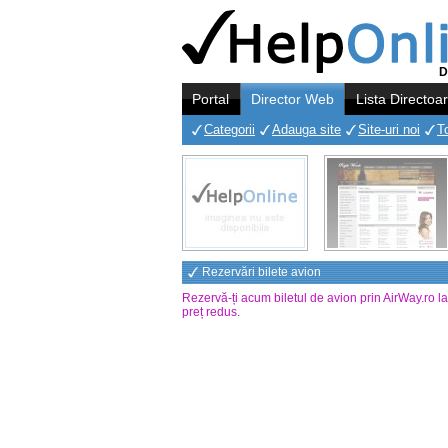
D
Portal
Director Web
Lista Directoa
Categorii
Adauga site
Site-uri noi
T
Rezervări bilete avion
Rezervă-ți acum biletul de avion prin AirWay.ro l
preț redus
.