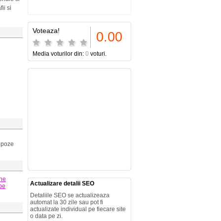
ii si
Voteaza!
0.00
Media voturilor din:
0
voturi.
, poze
ine
Actualizare detalii SEO
be
Detaliile SEO se actualizeaza
automat la 30 zile sau pot fi
actualizate individual pe fiecare site
o data pe zi.