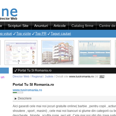
irector Web
re
Scripturi Site
Anunturi
Articole
Catalog firme
Centre de 
op voturi
Top vizite
Top PR
Taguri cautari
Portal Tu SI Romania.ro
Director Web
/
Regional
/
Judete
/ Detalii site
www.tusiromania.ro
(
Id:
982
)
a un
Portal Tu SI Romania.ro
www.tusiromania.ro
Descriere
Aici gasesti cele mai noi jocuri gratuite online( barbie , pentru copii , actiu
shoutere , sport , masini) , cele mai noi bancuri si glume din categorii cu b
deocheate , blonde , scufita rosie ,seci etc..Cele mai noi stiri din ziare nati