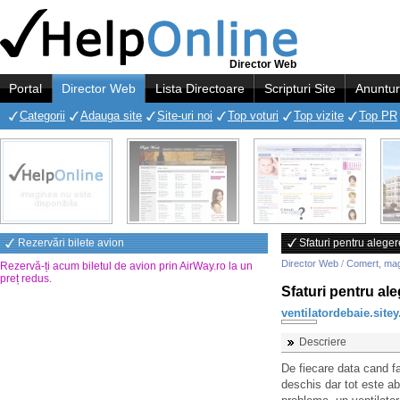
Director Web
Portal
Director Web
Lista Directoare
Scripturi Site
Anuntur
Categorii
Adauga site
Site-uri noi
Top voturi
Top vizite
Top PR
Rezervări bilete avion
Sfaturi pentru aleger
Director Web
/
Comert, ma
Rezervă-ți acum biletul de avion prin AirWay.ro la un
preț redus
.
Sfaturi pentru ale
ventilatordebaie.site
Descriere
De fiecare data cand f
deschis dar tot este ab