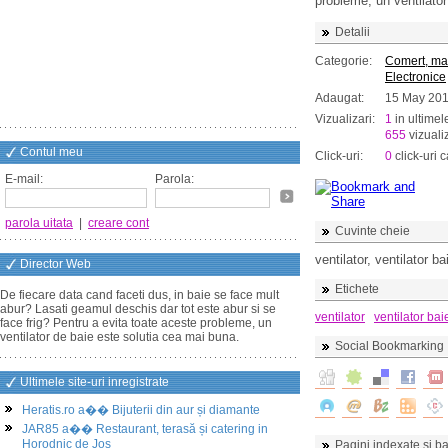
probleme, un ventilator
Detalii
Categorie:
Comert, ma
Electronice
Adaugat:
15 May 20
Vizualizari:
1
in ultimel
655
vizualiz
Contul meu
Click-uri:
0
click-uri c
E-mail:
Parola:
parola uitata
|
creare cont
Cuvinte cheie
ventilator, ventilator b
Director Web
Etichete
De fiecare data cand faceti dus, in baie se face mult
abur? Lasati geamul deschis dar tot este abur si se
ventilator
ventilator bai
face frig? Pentru a evita toate aceste probleme, un
ventilator de baie este solutia cea mai buna.
Social Bookmarking
Ultimele site-uri inregistrate
Heratis.ro a�� Bijuterii din aur și diamante
JAR85 a�� Restaurant, terasă și catering in
Horodnic de Jos
Pagini indexate si ba