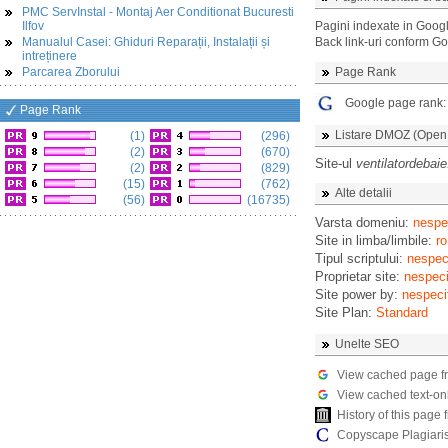
PMC ServInstal - Montaj Aer Conditionat Bucuresti
Ilfov
Pagini indexate in Goog
Manualul Casei: Ghiduri Reparații, Instalații și
Back link-uri conform G
intreținere
Parcarea Zborului
Page Rank
Google page rank
Page Rank
Listare DMOZ (Open D
(1)
(296)
(2)
(670)
Site-ul
ventilatordebai
(2)
(829)
(15)
(762)
Alte detalii
(56)
(16735)
Varsta domeniu:
nespec
Site in limba/limbile:
ro
Tipul scriptului:
nespeci
Proprietar site:
nespeci
Site power by:
nespeci
Site Plan:
Standard
Unelte SEO
View cached page f
View cached text-on
History of this pag
Copyscape Plagiari