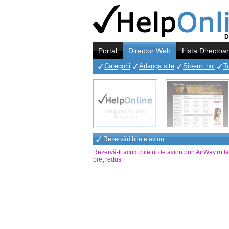
D
Portal
Director Web
Lista Directoa
Categorii
Adauga site
Site-uri noi
T
Rezervări bilete avion
Rezervă-ți acum biletul de avion prin AirWay.ro l
preț redus
.