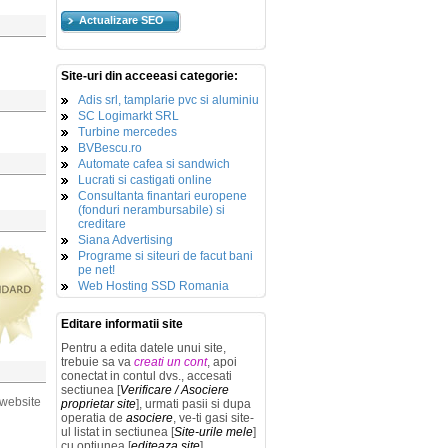
Actualizare SEO
Site-uri din acceeasi categorie:
Adis srl, tamplarie pvc si aluminiu
SC Logimarkt SRL
Turbine mercedes
BVBescu.ro
Automate cafea si sandwich
Lucrati si castigati online
Consultanta finantari europene
(fonduri nerambursabile) si
creditare
Siana Advertising
Programe si siteuri de facut bani
pe net!
Web Hosting SSD Romania
Editare informatii site
Pentru a edita datele unui site,
trebuie sa va
creati un cont
, apoi
conectat in contul dvs., accesati
sectiunea [
Verificare / Asociere
 website
proprietar site
], urmati pasii si dupa
operatia de
asociere
, ve-ti gasi site-
ul listat in sectiunea [
Site-urile mele
]
cu optiunea [
editeaza site
].