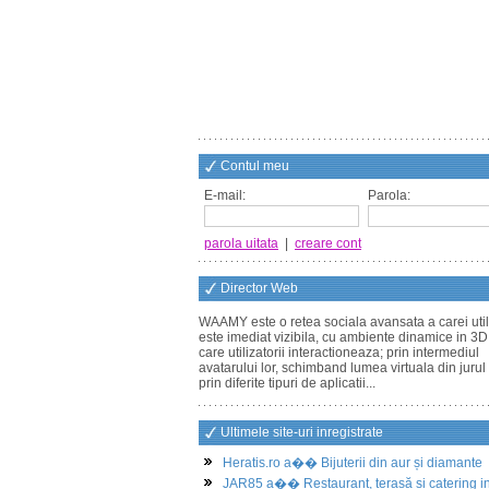
Contul meu
E-mail:
Parola:
parola uitata
|
creare cont
Director Web
WAAMY este o retea sociala avansata a carei util
este imediat vizibila, cu ambiente dinamice in 3D
care utilizatorii interactioneaza; prin intermediul
avatarului lor, schimband lumea virtuala din jurul 
prin diferite tipuri de aplicatii...
Ultimele site-uri inregistrate
Heratis.ro a�� Bijuterii din aur și diamante
JAR85 a�� Restaurant, terasă și catering i