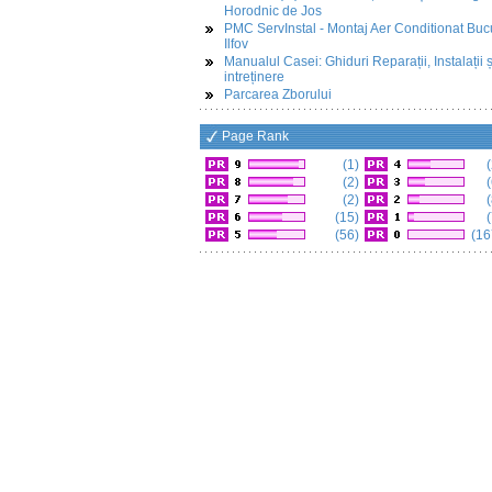
Horodnic de Jos
PMC ServInstal - Montaj Aer Conditionat Buc
Ilfov
Manualul Casei: Ghiduri Reparații, Instalații ș
intreținere
Parcarea Zborului
Page Rank
(1)
(
(2)
(
(2)
(
(15)
(
(56)
(16