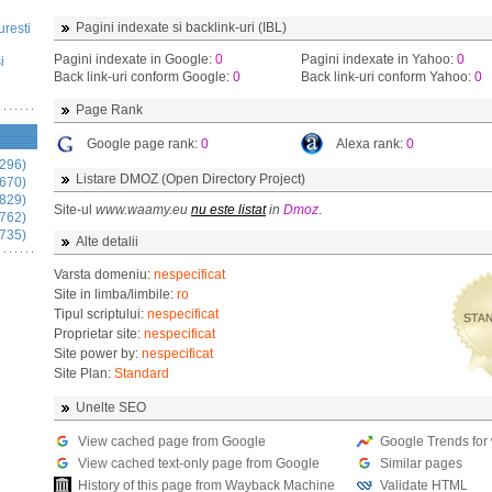
Pagini indexate si backlink-uri (IBL)
uresti
Pagini indexate in Google:
0
Pagini indexate in Yahoo:
0
i
Back link-uri conform Google:
0
Back link-uri conform Yahoo:
0
Page Rank
Google page rank:
0
Alexa rank:
0
296)
Listare DMOZ (Open Directory Project)
670)
829)
Site-ul
www.waamy.eu
nu este listat
in
Dmoz
.
762)
735)
Alte detalii
Varsta domeniu:
nespecificat
Site in limba/limbile:
ro
Tipul scriptului:
nespecificat
Proprietar site:
nespecificat
Site power by:
nespecificat
Site Plan:
Standard
Unelte SEO
View cached page from Google
Google Trends for
View cached text-only page from Google
Similar pages
History of this page from Wayback Machine
Validate HTML