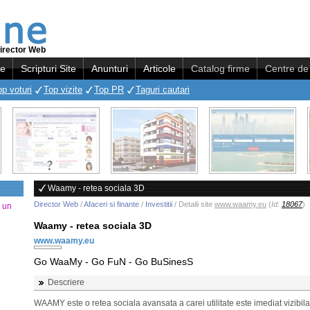
irector Web
re
Scripturi Site
Anunturi
Articole
Catalog firme
Centre de 
op voturi
Top vizite
Top PR
Taguri cautari
Waamy - retea sociala 3D
Director Web
/
Afaceri si finante
/
Investitii
/ Detalii site
www.waamy.eu
(
Id:
18067
)
a un
Waamy - retea sociala 3D
www.waamy.eu
Go WaaMy - Go FuN - Go BuSinesS
Descriere
WAAMY este o retea sociala avansata a carei utilitate este imediat vizibila