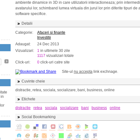
ambiente dinamice in 3D in care utilizatorii interactioneaza; prin intermedi
avatarului lor, schimband lumea virtuala din jurul lor prin diferite tipuri de a
software specifice.
Detalii
Categorie:
Afaceri si finante
Investitii
Adaugat:
24 Dec 2013
Vizualizari:
1
in ultimele 30 zile
1117
vizualizari totale
Click-uri:
0
click-uri catre site
Site-ul
nu accepta
link exchnage.
Cuvinte cheie
distractie, retea, sociala, socializare, bani, business, online
itate
 in
Etichete
lor
distractie
retea
sociala
socializare
bani
business
online
Social Bookmarking
n