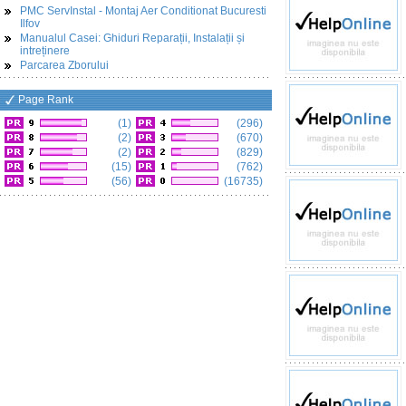
PMC ServInstal - Montaj Aer Conditionat Bucuresti
Ilfov
Manualul Casei: Ghiduri Reparații, Instalații și
intreținere
Parcarea Zborului
Page Rank
(1)
(296)
(2)
(670)
(2)
(829)
(15)
(762)
(56)
(16735)