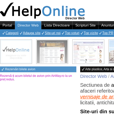
Director Web
Portal
Director Web
Lista Directoare
Scripturi Site
Anuntur
Categorii
Adauga site
Site-uri noi
Top voturi
Top vizite
Top PR
Rezervări bilete avion
Arte plastice, Arta si
Director Web
/
A
Rezervă-ți acum biletul de avion prin AirWay.ro la un
preț redus
.
Sectiunea de
a
afaceri referito
vernisaje de ar
licitatii, antic
Site-uri din 