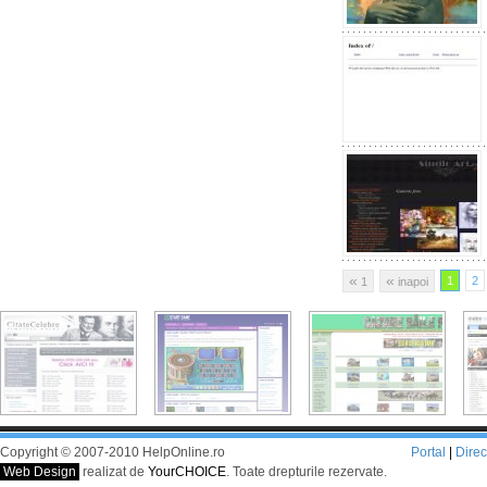
«
«
1
2
1
inapoi
Copyright © 2007-2010 HelpOnline.ro
Portal
|
Dire
Web Design
realizat de
YourCHOICE
. Toate drepturile rezervate.