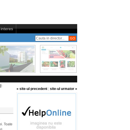
interes
3
)
« site-ul precedent
|
site-ul urmator »
o
ei. Toate
ri