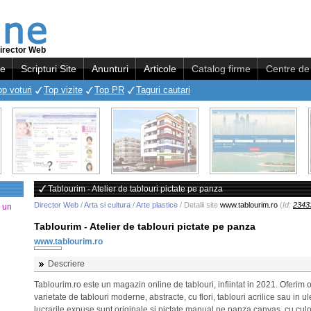
irector Web
re
Scripturi Site
Anunturi
Articole
Catalog firme
Centre de 
op voturi
Top vizite
Top PR
Taguri cautari
Tablourim - Atelier de tablouri pictate pe panza
Director Web
/
Arta si cultura
/
Arte plastice
/ Detalii site
www.tablourim.ro
(
Id:
2343
a un
Tablourim - Atelier de tablouri pictate pe panza
www.tablourim.ro
Descriere
Tablourim.ro este un magazin online de tablouri, infiintat in 2021. Oferim 
varietate de tablouri moderne, abstracte, cu flori, tablouri acrilice sau in ul
lucrarile expuse sunt originale si pictate manual pe panza canvas, cu culo