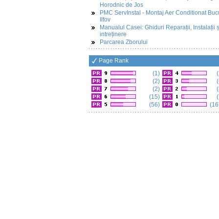
Horodnic de Jos
PMC ServInstal - Montaj Aer Conditionat Buc
Ilfov
Manualul Casei: Ghiduri Reparații, Instalații ș
intreținere
Parcarea Zborului
Page Rank
(1)
(
(2)
(
(2)
(
(15)
(
(56)
(16