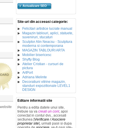
Actualizare SEO
Site-uri din acceeasi categorie:
Felicitari artistice lucrate manual
Magazin tablouri, aplici, statuete,
suveniruri, stucaturi
Sculptor Alin Neacsu - Sculptura
moderna si contemporana
MAGAZIN TABLOURI ARTA
Mobilier bisericesc
Shyfty Blog
Atelier Cristian - cursuri de
pictura
ArtPort
Adriana Melinte
Decoratiuni vitrine magazin,
standuri expozitionale LEVEL1
DESIGN
Editare informatii site
 website
Pentru a edita datele unui site,
trebuie sa va
creati un cont
, apoi
conectat in contul dvs., accesati
sectiunea [
Verificare / Asociere
proprietar site
], urmati pasii si dupa
operatia de
asociere
, ve-ti gasi site-