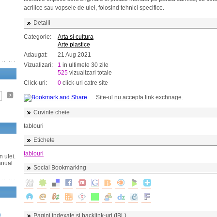
acrilice sau vopsele de ulei, folosind tehnici specifice.
Detalii
Categorie:
Arta si cultura
Arte plastice
Adaugat:
21 Aug 2021
Vizualizari:
1
in ultimele 30 zile
525
vizualizari totale
Click-uri:
0
click-uri catre site
Site-ul
nu accepta
link exchnage.
Cuvinte cheie
tablouri
Etichete
tablouri
n ulei.
anual
Social Bookmarking
n
Pagini indexate si backlink-uri (IBL)