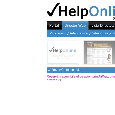
D
Portal
Director Web
Lista Directoa
Categorii
Adauga site
Site-uri noi
T
Rezervări bilete avion
Rezervă-ți acum biletul de avion prin AirWay.ro l
preț redus
.