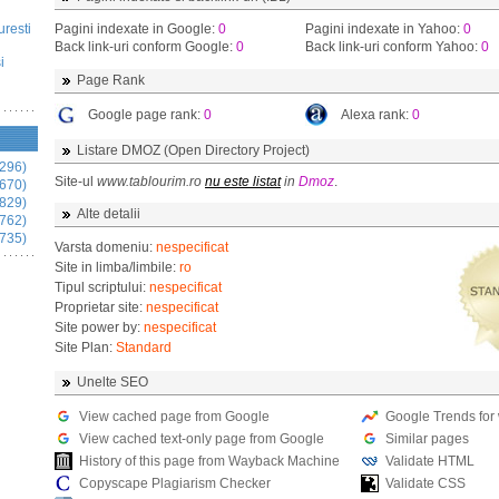
uresti
Pagini indexate in Google:
0
Pagini indexate in Yahoo:
0
Back link-uri conform Google:
0
Back link-uri conform Yahoo:
0
i
Page Rank
Google page rank:
0
Alexa rank:
0
Listare DMOZ (Open Directory Project)
296)
Site-ul
www.tablourim.ro
nu este listat
in
Dmoz
.
670)
829)
Alte detalii
762)
735)
Varsta domeniu:
nespecificat
Site in limba/limbile:
ro
Tipul scriptului:
nespecificat
Proprietar site:
nespecificat
Site power by:
nespecificat
Site Plan:
Standard
Unelte SEO
View cached page from Google
Google Trends for
View cached text-only page from Google
Similar pages
History of this page from Wayback Machine
Validate HTML
Copyscape Plagiarism Checker
Validate CSS