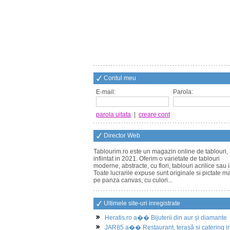
Contul meu
E-mail:
Parola:
parola uitata
|
creare cont
Director Web
Tablourim.ro este un magazin online de tablouri,
infiintat in 2021. Oferim o varietate de tablouri
moderne, abstracte, cu flori, tablouri acrilice sau i
Toate lucrarile expuse sunt originale si pictate m
pe panza canvas, cu culori...
Ultimele site-uri inregistrate
Heratis.ro a�� Bijuterii din aur și diamante
JAR85 a�� Restaurant, terasă și catering i