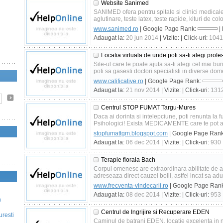
Website Sanimed
SANIMED ofera pentru spitale si clinici medicale:
aglutinare, teste latex, teste rapide, kituri de colo
www.sanimed.ro
| Google Page Rank:
|
Adaugat la:
20 jun 2014
| Vizite:
| Click-uri:
1041
Locatia virtuala de unde poti sa-ti alegi profes
Site-ul care te poate ajuta sa-ti alegi cel mai bun
poti sa gasesti doctori specialisti in diverse dom
www.calificative.ro
| Google Page Rank:
Adaugat la:
21 nov 2014
| Vizite:
| Click-uri:
131
Centrul STOP FUMAT Targu-Mures
Daca ai dorinta si intelepciune, poti renunta la fu
Psihologici! Exista MEDICAMENTE care te pot aju
stopfumattgm.blogspot.com
| Google Page Ran
Adaugat la:
06 dec 2014
| Vizite:
| Click-uri:
930
Terapie florala Bach
Corpul omenesc are extraordinara abilitate de a
adreseaza direct cauzei bolii, astfel incat sa ad
www.frecventa-vindecarii.ro
| Google Page Ran
Adaugat la:
08 dec 2014
| Vizite:
| Click-uri:
953
n
Centrul de Ingrijire si Recuperare EDEN
uresti
Caminul de batrani EDEN, locatie excelenta in nor