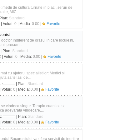
 medii de cultura turnate in placi, seruri de
ratie, MIC...
 Plan:
Standard
| Voturi:
0
| Media:
0.00
|
Favorite
ionisti
 doctor indiferent de orasul in care locuiesti,
enii precum...
| Plan:
Standard
2
| Voturi:
0
| Media:
0.00
|
Favorite
mat cu ajutorul specialistilor: Medici si
ta sa te lasi de...
k:
| Plan:
Standard
| Voturi:
0
| Media:
0.00
|
Favorite
 se vindeca singur. Terapia cuantica se
uca adevarata vindecare....
k:
| Plan:
Standard
| Voturi:
0
| Media:
0.00
|
Favorite
dul Bucurestiului va ofera servicii de ingrijire,