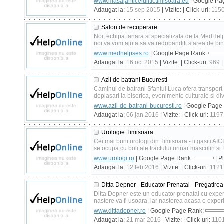
www.masajanticelulitictimisoara.eu
| Google Pa
Adaugat la:
15 sep 2015
| Vizite:
| Click-uri:
115
Salon de recuperare
Noi, echipa tanara si specializata de la MedHel
noi va vom ajuta sa va redobanditi starea de bine
www.medhelpses.ro
| Google Page Rank:
Adaugat la:
16 oct 2015
| Vizite:
| Click-uri:
969
|
Azil de batrani Bucuresti
Caminul de batrani Sfantul Luca ofera transport g
deplasari la biserica, evenimente culturale si di
www.azil-de-batrani-bucuresti.ro
| Google Page
Adaugat la:
06 jan 2016
| Vizite:
| Click-uri:
1197
Urologie Timisoara
Cei mai buni urologi din Timisoara - ii gasiti AIC
se ocupa cu boli ale tractului urinar masculin si f
www.urologi.ro
| Google Page Rank:
| P
Adaugat la:
12 feb 2016
| Vizite:
| Click-uri:
1121
Ditta Depner - Educator Prenatal - Pregatire
Ditta Depner este un educator prenatal cu exper
nastere va fi usoara, iar nasterea acasa o exper
www.dittadepner.ro
| Google Page Rank:
Adaugat la:
21 mar 2016
| Vizite:
| Click-uri:
110