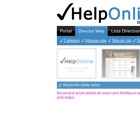
D
Portal
Director Web
Lista Directoa
Categorii
Adauga site
Site-uri noi
T
Rezervări bilete avion
Rezervă-ți acum biletul de avion prin AirWay.ro l
preț redus
.