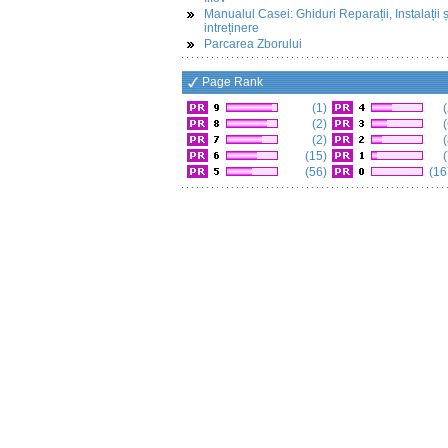
Manualul Casei: Ghiduri Reparații, Instalații ș
intreținere
Parcarea Zborului
Page Rank
(1)
(
(2)
(
(2)
(
(15)
(
(56)
(16