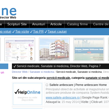
irector Web
re
Scripturi Site
Anunturi
Articole
Catalog firme
Centre de 
op voturi
Top vizite
Top PR
Taguri cautari
Servicii medicale, Sanatate si medicina, Director Web, Pagina 7
Director Web
/
Sanatate si medicina
/
Servicii medicale, Sanatate si medicina
,
Dire
a un
Site-uri din subcategoria
servicii medicale
, categoria
sanatate si medi
Saltele antiescare | Perne antiescare Home
Principalul obiect de activitate al magazinului on
antiescare produse de compania System Assist
www.saltele-antiescare.ro
| Google Page Rank:
Adaugat la:
15 may 2014
| Vizite:
| Click-uri:
107