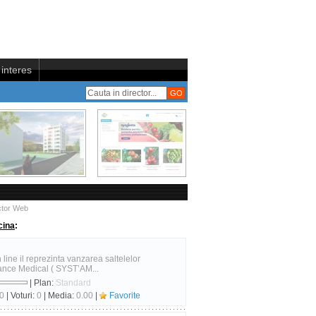
interes
ctor Web
cina
:
 line il reprezinta vanzarea saltelelor
ance Medical ( SYST’AM...
| Plan:
Standard
0
| Voturi:
0
| Media:
0.00
|
Favorite