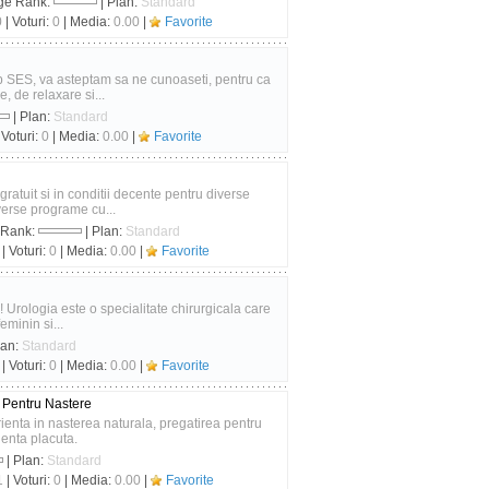
ge Rank:
| Plan:
Standard
0
| Voturi:
0
| Media:
0.00
|
Favorite
p SES, va asteptam sa ne cunoaseti, pentru ca
, de relaxare si...
| Plan:
Standard
 Voturi:
0
| Media:
0.00
|
Favorite
ratuit si in conditii decente pentru diverse
verse programe cu...
 Rank:
| Plan:
Standard
| Voturi:
0
| Media:
0.00
|
Favorite
I! Urologia este o specialitate chirurgicala care
eminin si...
lan:
Standard
| Voturi:
0
| Media:
0.00
|
Favorite
a Pentru Nastere
ienta in nasterea naturala, pregatirea pentru
ienta placuta.
| Plan:
Standard
1
| Voturi:
0
| Media:
0.00
|
Favorite