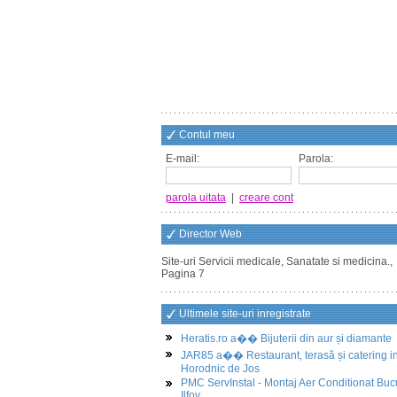
Contul meu
E-mail:
Parola:
parola uitata
|
creare cont
Director Web
Site-uri Servicii medicale, Sanatate si medicina.,
Pagina 7
Ultimele site-uri inregistrate
Heratis.ro a�� Bijuterii din aur și diamante
JAR85 a�� Restaurant, terasă și catering i
Horodnic de Jos
PMC ServInstal - Montaj Aer Conditionat Buc
Ilfov