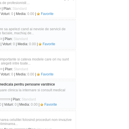
 profesionisti:...
| Plan:
Standard
 Voturi:
0
| Media:
0.00
|
Favorite
re sa apelezi cand ai nevoie de servicii de
faciale, machiaj de...
| Plan:
Standard
| Voturi:
0
| Media:
0.00
|
Favorite
mportante si cateva modele care ori nu sunt
legeti intre toate...
| Plan:
Standard
 Voturi:
0
| Media:
0.00
|
Favorite
 medicala pentru persoane varstnice
uare clinica la internare si consult medical
| Plan:
Standard
0
| Voturi:
0
| Media:
0.00
|
Favorite
area celulitei folosind proceduri non-invazive
liminarea...