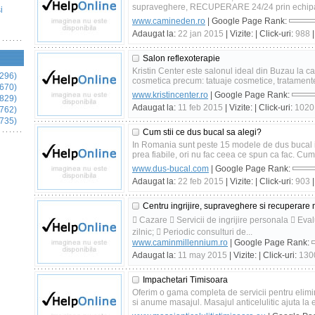
supraveghere, RECUPERARE 24/24 prin echipa de
i
www.camineden.ro
| Google Page Rank:
Adaugat la:
22 jan 2015
| Vizite:
| Click-uri:
988
|
Salon reflexoterapie
Kristin Center este salonul ideal din Buzau la ca
296)
cosmetica precum: tatuaje cosmetice, tratamente 
670)
www.kristincenter.ro
| Google Page Rank:
829)
Adaugat la:
11 feb 2015
| Vizite:
| Click-uri:
1020
762)
735)
Cum stii ce dus bucal sa alegi?
In Romania sunt peste 15 modele de dus bucal i
prea fiabile, ori nu fac ceea ce spun ca fac. Cum a
www.dus-bucal.com
| Google Page Rank:
Adaugat la:
22 feb 2015
| Vizite:
| Click-uri:
903
|
Centru ingrijire, supraveghere si recuperare
 Cazare  Servicii de ingrijire personala  Eval
zilnic;  Periodic consulturi de...
www.caminmillennium.ro
| Google Page Rank:
Adaugat la:
11 may 2015
| Vizite:
| Click-uri:
130
Impachetari Timisoara
Oferim o gama completa de servicii pentru elimin
si anume masajul. Masajul anticelulitic ajuta la e