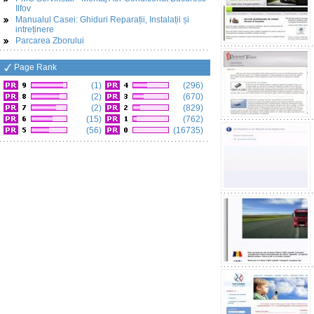
Ilfov
Manualul Casei: Ghiduri Reparații, Instalații și
intreținere
Parcarea Zborului
Page Rank
(1)
(296)
(2)
(670)
(2)
(829)
(15)
(762)
(56)
(16735)