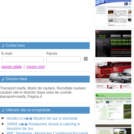
Contul meu
E-mail:
Parola:
parola uitata
|
creare cont
Director Web
Transport marfa. Motor de cautare, Rezultate cautare:
cautare site in director dupa setul de cuvinte:
transport+marfa, Pagina 4
Ultimele site-uri inregistrate
Heratis.ro a�� Bijuterii din aur și diamante
JAR85 a�� Restaurant, terasă și catering in
Horodnic de Jos
PMC ServInstal - Montaj Aer Conditionat Bucuresti