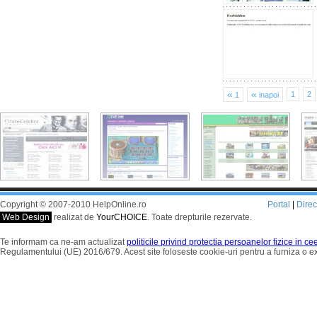
«
«
1
2
1
inapoi
Copyright © 2007-2010 HelpOnline.ro
Portal
|
Dire
Web Design
realizat de
YourCHOICE
. Toate drepturile rezervate.
Te informam ca ne-am actualizat
politicile privind protectia persoanelor fizice in c
Regulamentului (UE) 2016/679. Acest site foloseste cookie-uri pentru a furniza o 