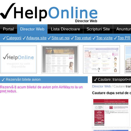
Director Web
Portal
Director Web
Lista Directoare
Scripturi Site
Anuntur
Categorii
Adauga site
Site-uri noi
Top voturi
Top vizite
Top PR
Rezervări bilete avion
Cautare: transport+m
Director Web
/ Cautare
tra
Rezervă-ți acum biletul de avion prin AirWay.ro la un
preț redus
.
Cautare dupa setul de 