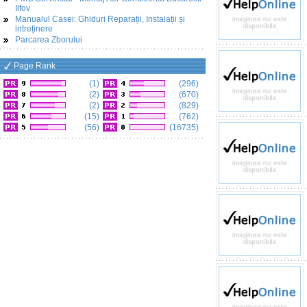
Ilfov
Manualul Casei: Ghiduri Reparații, Instalații și
intreținere
Parcarea Zborului
Page Rank
(1)
(296)
(2)
(670)
(2)
(829)
(15)
(762)
(56)
(16735)