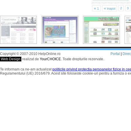
«
«
2
3
1
inapoi
Copyright © 2007-2010 HelpOnline.ro
Portal
|
Dire
Web Design
realizat de
YourCHOICE
. Toate drepturile rezervate.
Te informam ca ne-am actualizat
politicile privind protectia persoanelor fizice in c
Regulamentului (UE) 2016/679. Acest site foloseste cookie-uri pentru a furniza o 