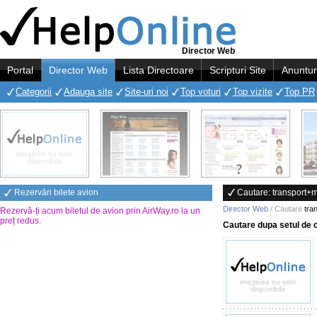
Director Web
Portal
Director Web
Lista Directoare
Scripturi Site
Anuntur
Categorii
Adauga site
Site-uri noi
Top voturi
Top vizite
Top PR
Rezervări bilete avion
Cautare: transport+m
Director Web
/ Cautare
tra
Rezervă-ți acum biletul de avion prin AirWay.ro la un
preț redus
.
Cautare dupa setul de 