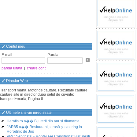
Contul meu
E-mail:
Parola:
parola uitata
|
creare cont
Director Web
Transport marfa. Motor de cautare, Rezultate cautare:
cautare site in director dupa setul de cuvinte:
transport+marfa, Pagina 8
Ultimele site-uri inregistrate
Heratis.ro a�� Bijuterii din aur și diamante
JAR85 a�� Restaurant, terasă și catering in
Horodnic de Jos
PMC ServInstal - Montaj Aer Conditionat Bucuresti