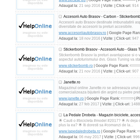
www.becase.eu
| Google Page Rank:
| 
Adaugat la:
21 sep 2016
| Vizite:
| Click-uri:
914
Accesorii Auto Brasov - Carbon - Stickerbomb 
Accesorii auto Brasov destinate imbunatatirii as
diversitate de accesorii la preturi accesibile.
www.accesoriiautobrasov.ro
| Google Page Ran
Adaugat la:
18 nov 2016
| Vizite:
| Click-uri:
947
Stickerbomb Brasov - Accesorii Auto - Glass
Stickerbomb Brasov la preturi avantajoase si o 
aspectul autoturismului dvs. Glass Tuning va sta 
www.stickerbomb.ro
| Google Page Rank:
Adaugat la:
21 nov 2016
| Vizite:
| Click-uri:
907
Janette.ro
Magazinul online Janette.ro se adreseaza unui pu
comercializeaza bijuterii din argint cu pietre preti
www.janette.ro
| Google Page Rank:
| P
Adaugat la:
27 feb 2017
| Vizite:
| Click-uri:
1488
La Pedale Drobeta - Magazin biciclete, accesori
🌟 Cauti o #bicicleta #model #2017? 🌟 Ai deja o
plus la ea? 🌟 Iti doresti sa #comanzi de la...
www.lapedaledrobeta.ro
| Google Page Rank:
Adaugat la:
06 may 2017
| Vizite:
| Click-uri:
996