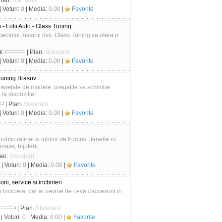
Plan:
Standard
| Voturi:
0
| Media:
0.00
|
Favorite
- Folii Auto - Glass Tuning
pectului masinii dvs. Glass Tuning va ofera o
k:
| Plan:
Standard
| Voturi:
0
| Media:
0.00
|
Favorite
 Tuning Brasov
varietate de modele, pregatite sa schimbe
la dispozitie!
| Plan:
Standard
| Voturi:
0
| Media:
0.00
|
Favorite
blic rafinat si iubitor de frumos. Janette.ro
oase, bijuterii...
lan:
Standard
| Voturi:
0
| Media:
0.00
|
Favorite
i, service si inchirieri
 bicicleta, dar ai nevoie de ceva #accesorii in
| Plan:
Standard
| Voturi:
0
| Media:
0.00
|
Favorite