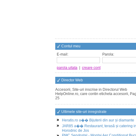
Contul meu
E-mail:
Parola:
parola uitata
|
creare cont
Director Web
Accesorii, Site-uri inscrise in Directorul Web
HelpOnline.ro, care contin eticheta accesorii, Pa
25
Ultimele site-uri inregistrate
Heratis.ro a�� Bijuterii din aur și diamante
JAR85 a�� Restaurant, terasă și catering i
Horodnic de Jos
PMC ServInstal - Montaj Aer Conditionat Buc