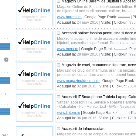
Magazin Online Baremi de Bijuterii si Accesori
Magazin Online de Bijuterii si Accesorii Ieftine
de bijuterii si accesorii precum: coliere, bratari, c
www.baremi.ro
| Google Page Rank:
| P
Adaugat la:
24 may 2016
| Vizite:
| Click-uri:
935
Accesorii online: fashion pentru tine si deco 
Merx.ro: magazin online de accesorii pentru tine s
bijuterii, cosmetice si parfumuri. Pentru casa: tabl
www.merx.ro
| Google Page Rank:
| Pla
Adaugat la:
28 may 2016
| Vizite:
| Click-uri:
992
Magazin de cruci, monumente funerare, acces
Magazin de cruci din marmura, granit si mozaic, 
procesul de comandare a unui monument funerar
www.magazinuldecruci.ro
| Google Page Rank:
Adaugat la:
02 jun 2016
| Vizite:
| Click-uri:
2014
gina
Accesorii IT Smartphone Tableta Laptop Calc
Vanzari accesorii IT & Service Reparatii Hardw
- Calculator - Pc - Monitor Lcd - GPS - Navigatie
www.tintom.ro
| Google Page Rank:
| Pl
Adaugat la:
06 jun 2016
| Vizite:
| Click-uri:
1219
n
Accesorii de infrumusetare
Magazin online ce se ocupa cu accesorii de infr
uresti