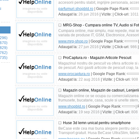
accesorii pentru slabit, ingrijire personala, acceso
i
parfumuri.shopbld.ro
| Google Page Rank:
Adaugat la:
26 jun 2016
| Vizite:
| Click-uri:
1011
MRG-Shop - Cumpara online TV, Audio si Fo
Cumpara online, mai simplu, mai repede, mai ie
variata de produse IT, GSM, Electronice, Acesorii
296)
www.mrg-shop.ro
| Google Page Rank:
|
670)
Adaugat la:
27 jun 2016
| Vizite:
| Click-uri:
986
|
829)
762)
735)
ProCaptura.ro - Magazin Articole Pescuit
Magazinul nostru de pescuit va ofera articole si 
de pescuit. Aici gasiti articole de pescuit crap, la 
www.procaptura.ro
| Google Page Rank:
Adaugat la:
22 aug 2016
| Vizite:
| Click-uri:
908
Magazin online, Magazin de cadouri, Lenjerii 
Magazin online ce se ocupa cu comercializarea 
frumusete, bucatarie, casa, scule si unelte stern, 
www.shopbld.ro
| Google Page Rank:
| 
Adaugat la:
19 sep 2016
| Vizite:
| Click-uri:
808
Huse 3d lemn unicat pentru smartphone
BeCase este cea mai buna alegere pentru cei car
Transport gratuit. Husa BeCase UltraSlim, fabrica