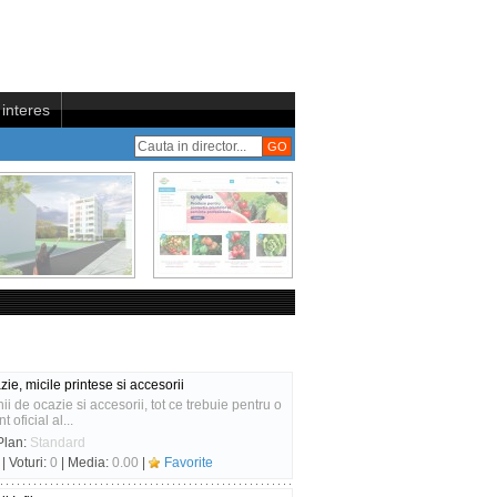
interes
ie, micile printese si accesorii
i de ocazie si accesorii, tot ce trebuie pentru o
oficial al...
Plan:
Standard
| Voturi:
0
| Media:
0.00
|
Favorite