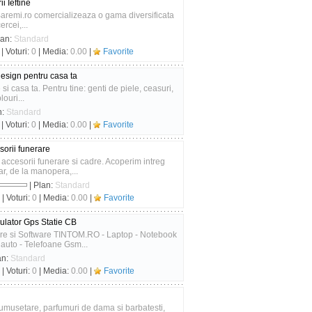
i Ieftine
. Baremi.ro comercializeaza o gama diversificata
ercei,...
lan:
Standard
| Voturi:
0
| Media:
0.00
|
Favorite
design pentru casa ta
i casa ta. Pentru tine: genti de piele, ceasuri,
ouri...
n:
Standard
| Voturi:
0
| Media:
0.00
|
Favorite
orii funerare
accesorii funerare si cadre. Acoperim intreg
, de la manopera,...
| Plan:
Standard
| Voturi:
0
| Media:
0.00
|
Favorite
ulator Gps Statie CB
are si Software TINTOM.RO - Laptop - Notebook
 auto - Telefoane Gsm...
an:
Standard
| Voturi:
0
| Media:
0.00
|
Favorite
umusetare, parfumuri de dama si barbatesti,