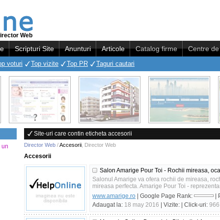
irector Web
re
Scripturi Site
Anunturi
Articole
Catalog firme
Centre de 
op voturi
Top vizite
Top PR
Taguri cautari
Site-uri care contin eticheta accesorii
Director Web
/
Accesorii
,
Director Web
a un
Accesorii
Salon Amarige Pour Toi - Rochii mireasa, ocaz
Salonul Amarige va ofera rochii de mireasa, rochi
mireasa perfecta. Amarige Pour Toi - reprezentant 
www.amarige.ro
| Google Page Rank:
| 
Adaugat la:
18 may 2016
| Vizite:
| Click-uri:
966