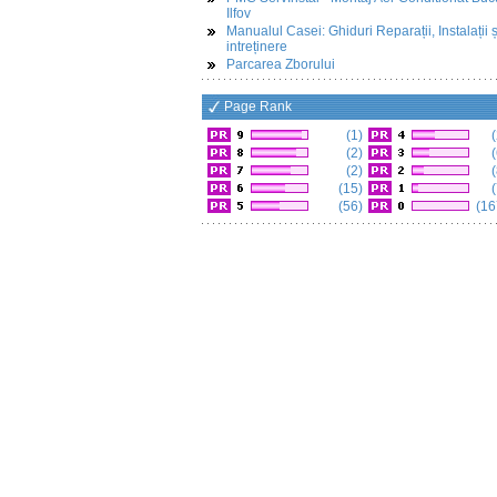
Ilfov
Manualul Casei: Ghiduri Reparații, Instalații ș
intreținere
Parcarea Zborului
Page Rank
(1)
(
(2)
(
(2)
(
(15)
(
(56)
(16