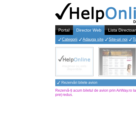
D
Portal
Director Web
Lista Directoa
Categorii
Adauga site
Site-uri noi
T
Rezervări bilete avion
Rezervă-ți acum biletul de avion prin AirWay.ro l
preț redus
.