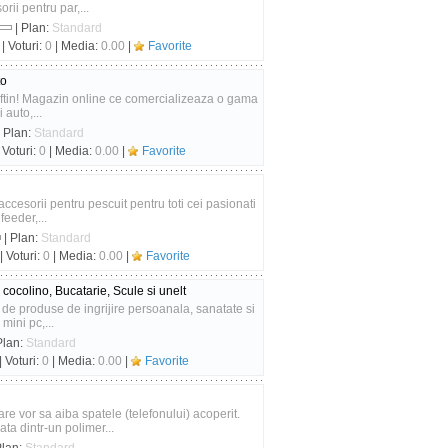
rii pentru par,...
| Plan:
Standard
| Voturi:
0
| Media:
0.00
|
Favorite
to
ftin! Magazin online ce comercializeaza o gama
 auto,...
 Plan:
Standard
 Voturi:
0
| Media:
0.00
|
Favorite
accesorii pentru pescuit pentru toti cei pasionati
feeder,...
| Plan:
Standard
| Voturi:
0
| Media:
0.00
|
Favorite
cocolino, Bucatarie, Scule si unelt
de produse de ingrijire persoanala, sanatate si
mini pc,...
Plan:
Standard
| Voturi:
0
| Media:
0.00
|
Favorite
e vor sa aiba spatele (telefonului) acoperit.
ta dintr-un polimer...