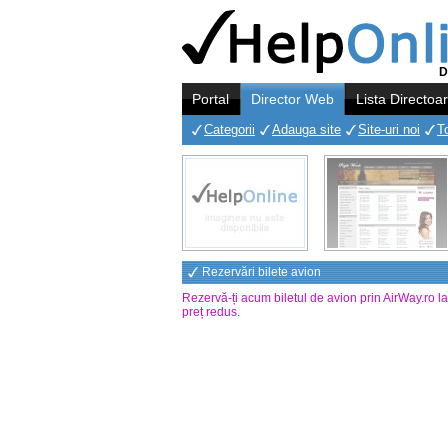
D
Portal
Director Web
Lista Directoa
Categorii
Adauga site
Site-uri noi
T
Rezervări bilete avion
Rezervă-ți acum biletul de avion prin AirWay.ro l
preț redus
.