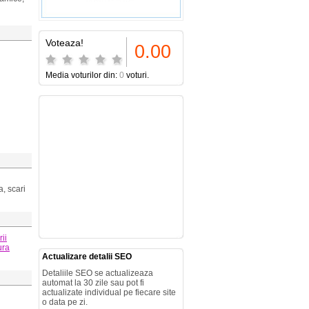
Voteaza!
0.00
Media voturilor din:
0
voturi.
, scari
ii
ura
Actualizare detalii SEO
Detaliile SEO se actualizeaza
automat la 30 zile sau pot fi
actualizate individual pe fiecare site
o data pe zi.