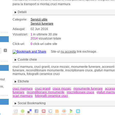
pana la transport si montaj.cruci marmura
Detalii
Categorie:
Servicii utile
Servicii funerare
Adaugat:
02 Jun 2016
Vizualizari:
1
in ultimele 30 zile
2014
vizualizari totale
Click-uri:
0
click-uri catre site
Site-ul
nu accepta
link exchnage.
Cuvinte cheie
cruci marmura, cruci granit, cruce mozaic, monumente funerare, accesorii
funerare, reconditionare monumente, inscriptionare cruce, glafuri marmura
marmura, fotografii ceramice cruci
esul
Etichete
re,
cruci marmura
cruci granit
cruce mozaic
monumente funerare
accesor
funerare
reconditionare monumente
inscriptionare cruce
glafuri marm
scari marmura
fotografii ceramice cruci
Social Bookmarking
n