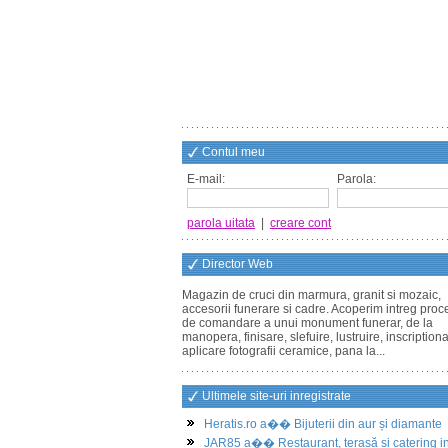
Contul meu
E-mail:
Parola:
parola uitata
|
creare cont
Director Web
Magazin de cruci din marmura, granit si mozaic,
accesorii funerare si cadre. Acoperim intreg proc
de comandare a unui monument funerar, de la
manopera, finisare, slefuire, lustruire, inscriptiona
aplicare fotografii ceramice, pana la...
Ultimele site-uri inregistrate
Heratis.ro a�� Bijuterii din aur și diamante
JAR85 a�� Restaurant, terasă și catering i