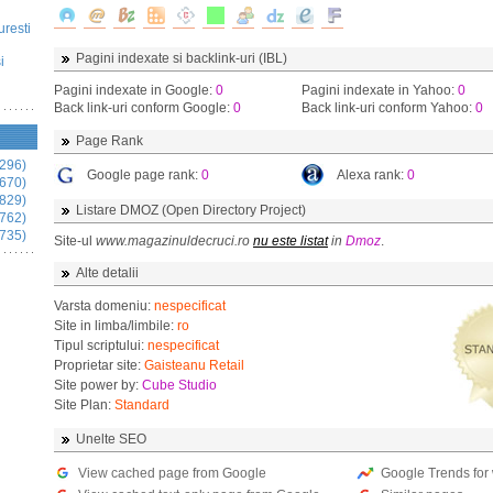
uresti
Pagini indexate si backlink-uri (IBL)
i
Pagini indexate in Google:
0
Pagini indexate in Yahoo:
0
Back link-uri conform Google:
0
Back link-uri conform Yahoo:
0
Page Rank
296)
Google page rank:
0
Alexa rank:
0
670)
829)
Listare DMOZ (Open Directory Project)
762)
735)
Site-ul
www.magazinuldecruci.ro
nu este listat
in
Dmoz
.
Alte detalii
Varsta domeniu:
nespecificat
Site in limba/limbile:
ro
Tipul scriptului:
nespecificat
Proprietar site:
Gaisteanu Retail
Site power by:
Cube Studio
Site Plan:
Standard
Unelte SEO
View cached page from Google
Google Trends for