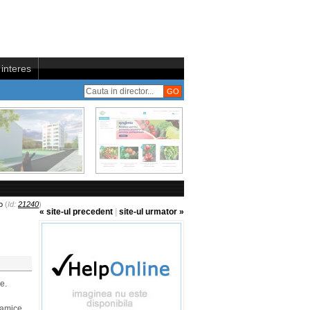
interes
o
(
Id:
21240
)
« site-ul precedent
|
site-ul urmator »
e.
ramice,