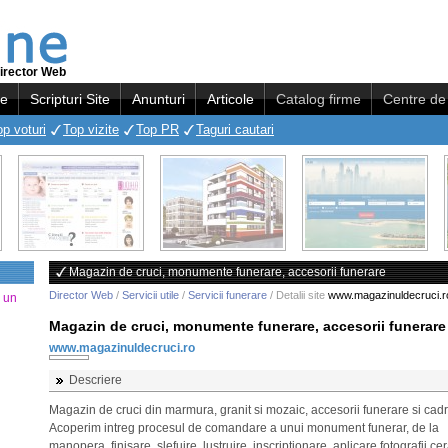
irector Web
re
Scripturi Site
Anunturi
Articole
Catalog firme
Centre de 
op voturi
Top vizite
Top PR
Taguri cautari
Magazin de cruci, monumente funerare, accesorii funerare
Director Web
/
Servicii utile
/
Servicii funerare
/ Detalii site
www.magazinuldecruci.r
a un
Magazin de cruci, monumente funerare, accesorii funerare
www.magazinuldecruci.ro
Descriere
Magazin de cruci din marmura, granit si mozaic, accesorii funerare si cadr
Acoperim intreg procesul de comandare a unui monument funerar, de la
manopera, finisare, slefuire, lustruire, inscriptionare, aplicare fotografii ce