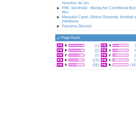
Horodnic de Jos
PMC ServInstal - Montaj Aer Conditionat Buc
Ilfov
Manualul Casei: Ghiduri Reparații, Instalații ș
intreținere
Parcarea Zborului
Page Rank
(1)
(
(2)
(
(2)
(
(15)
(
(56)
(16