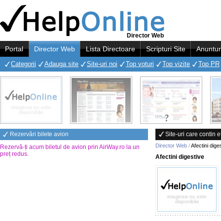
Director Web
Portal
Director Web
Lista Directoare
Scripturi Site
Anuntur
Categorii
Adauga site
Site-uri noi
Top voturi
Top vizite
Top PR
Rezervări bilete avion
Site-uri care contin e
Director Web
/
Afectini dige
Rezervă-ți acum biletul de avion prin AirWay.ro la un
preț redus
.
Afectini digestive