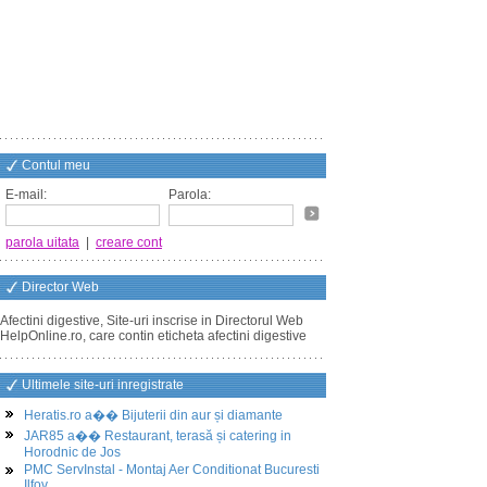
Contul meu
E-mail:
Parola:
parola uitata
|
creare cont
Director Web
Afectini digestive, Site-uri inscrise in Directorul Web
HelpOnline.ro, care contin eticheta afectini digestive
Ultimele site-uri inregistrate
Heratis.ro a�� Bijuterii din aur și diamante
JAR85 a�� Restaurant, terasă și catering in
Horodnic de Jos
PMC ServInstal - Montaj Aer Conditionat Bucuresti
Ilfov