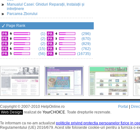
Manualul Casei: Ghiduri Reparații, Instalații și
intreținere
Parcarea Zborului
Page Rank
(1)
(296)
(2)
(670)
(2)
(829)
(15)
(762)
(56)
(16735)
Copyright © 2007-2010 HelpOnline.ro
Portal
|
Dire
Web Design
realizat de
YourCHOICE
. Toate drepturile rezervate.
Te informam ca ne-am actualizat
politicile privind protectia persoanelor fizice in c
Regulamentului (UE) 2016/679. Acest site foloseste cookie-uri pentru a furniza o 