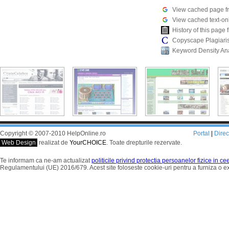
View cached page f
View cached text-on
History of this pag
Copyscape Plagiari
Keyword Density An
Copyright © 2007-2010 HelpOnline.ro
Portal
|
Dire
Web Design
realizat de
YourCHOICE
. Toate drepturile rezervate.
Te informam ca ne-am actualizat
politicile privind protectia persoanelor fizice in c
Regulamentului (UE) 2016/679. Acest site foloseste cookie-uri pentru a furniza o 