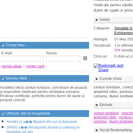
medicale pentru sănătat
dureri de spate și post
Detalii
Categorie:
Sanatate si
Echipament
Adaugat:
07 May 20
Contul meu
Vizualizari:
1
in ultimel
234
vizualiz
E-mail:
Parola:
Click-uri:
0
click-uri c
parola uitata
|
creare cont
Director Web
Cuvinte cheie
centuri lombare, corect
AniaMed oferă centuri lombare, corectoare de postură
aniamed sibiu, postura 
și dispozitive medicale pentru sănătatea coloanei.
Produse certificate, potrivite pentru dureri de spate și
coloana, dureri lombar
postură corectă.
Etichete
centuri lombare
corecto
Ultimele site-uri inregistrate
aniamed sibiu
postura 
coloana
dureri lombare
Heratis.ro a�� Bijuterii din aur și diamante
JAR85 a�� Restaurant, terasă și catering in
Social Bookmarking
Horodnic de Jos