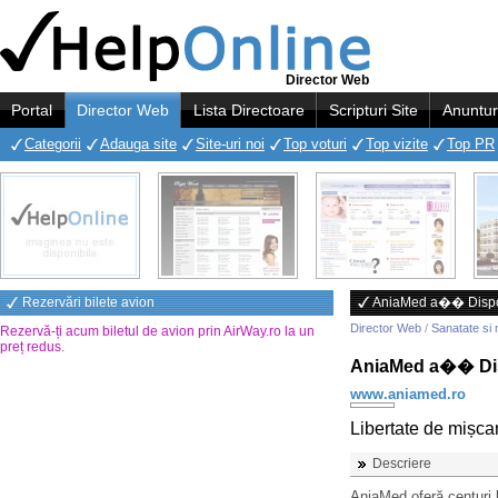
Director Web
Portal
Director Web
Lista Directoare
Scripturi Site
Anuntur
Categorii
Adauga site
Site-uri noi
Top voturi
Top vizite
Top PR
Rezervări bilete avion
AniaMed a�� Dispoz
Director Web
/
Sanatate si 
Rezervă-ți acum biletul de avion prin AirWay.ro la un
preț redus
.
AniaMed a�� Dis
www.aniamed.ro
Libertate de mișca
Descriere
AniaMed oferă centuri 