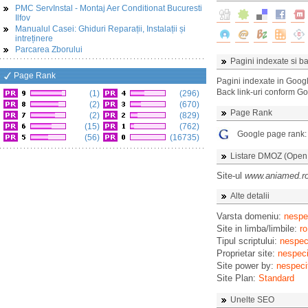
PMC ServInstal - Montaj Aer Conditionat Bucuresti
Ilfov
Manualul Casei: Ghiduri Reparații, Instalații și
intreținere
Parcarea Zborului
Pagini indexate si ba
Page Rank
Pagini indexate in Goog
Back link-uri conform G
(1)
(296)
(2)
(670)
Page Rank
(2)
(829)
(15)
(762)
Google page rank
(56)
(16735)
Listare DMOZ (Open D
Site-ul
www.aniamed.r
Alte detalii
Varsta domeniu:
nespec
Site in limba/limbile:
ro
Tipul scriptului:
nespeci
Proprietar site:
nespeci
Site power by:
nespeci
Site Plan:
Standard
Unelte SEO