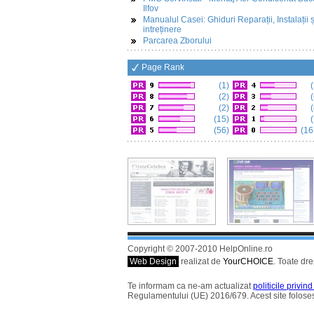
Ilfov
Manualul Casei: Ghiduri Reparații, Instalații ș
intreținere
Parcarea Zborului
Page Rank
(1)
(
(2)
(
(2)
(
(15)
(
(56)
(16
Copyright © 2007-2010 HelpOnline.ro
Web Design
realizat de
YourCHOICE
. Toate dre
Te informam ca ne-am actualizat
politicile privin
Regulamentului (UE) 2016/679. Acest site foloses