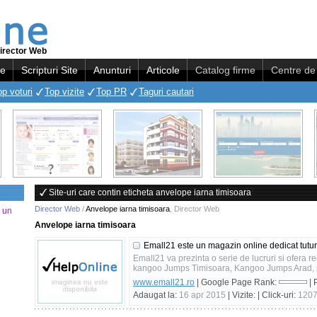
irector Web
re
Scripturi Site
Anunturi
Articole
Catalog firme
Centre de 
op voturi
Top vizite
Top PR
Taguri cautari
Site-uri care contin eticheta anvelope iarna timisoara
Director Web
/
Anvelope iarna timisoara
,
Director Web
a un
Anvelope iarna timisoara
Emall21 este un magazin online dedicat tutu
Emall21 va prezinta o serie de lucruri si ofera r
kangoo Jumps Timisoara, Kangoo Jumps Arad, pa
www.emall21.ro
| Google Page Rank:
| 
Adaugat la:
16 apr 2015
| Vizite:
| Click-uri:
120