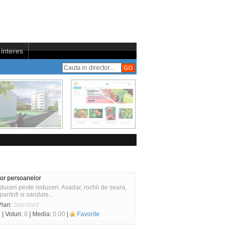
interes
ror persoanelor
educeri peste reduceri. Asadar, rochii de seara,
ntofi si sandale...
Plan:
Standard
7
| Voturi:
0
| Media:
0.00
|
Favorite