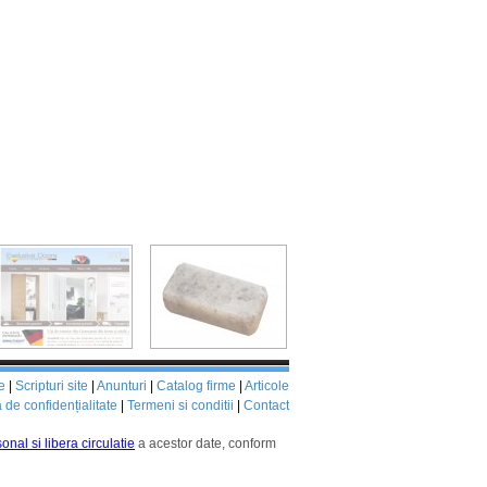
e
|
Scripturi site
|
Anunturi
|
Catalog firme
|
Articole
a de confidențialitate
|
Termeni si conditii
|
Contact
onal si libera circulatie
a acestor date, conform