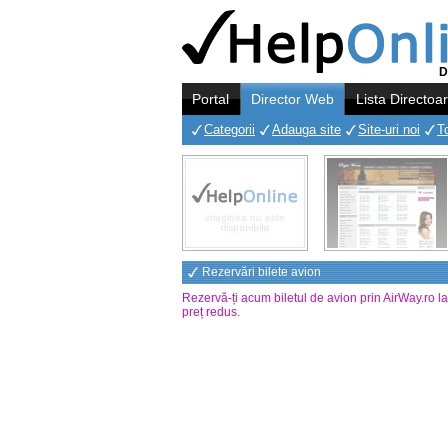
D
Portal
Director Web
Lista Directoa
Categorii
Adauga site
Site-uri noi
T
Rezervări bilete avion
Rezervă-ți acum biletul de avion prin AirWay.ro l
preț redus
.