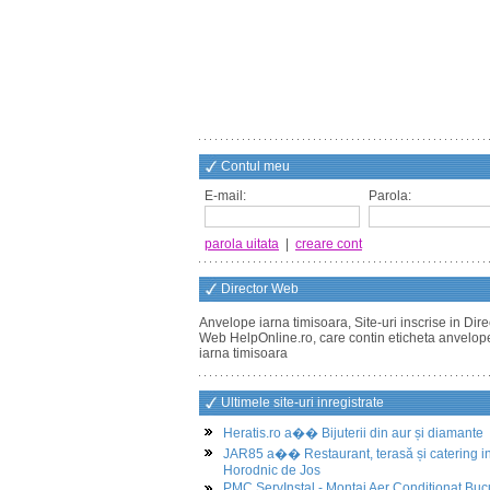
Contul meu
E-mail:
Parola:
parola uitata
|
creare cont
Director Web
Anvelope iarna timisoara, Site-uri inscrise in Dire
Web HelpOnline.ro, care contin eticheta anvelop
iarna timisoara
Ultimele site-uri inregistrate
Heratis.ro a�� Bijuterii din aur și diamante
JAR85 a�� Restaurant, terasă și catering i
Horodnic de Jos
PMC ServInstal - Montaj Aer Conditionat Buc